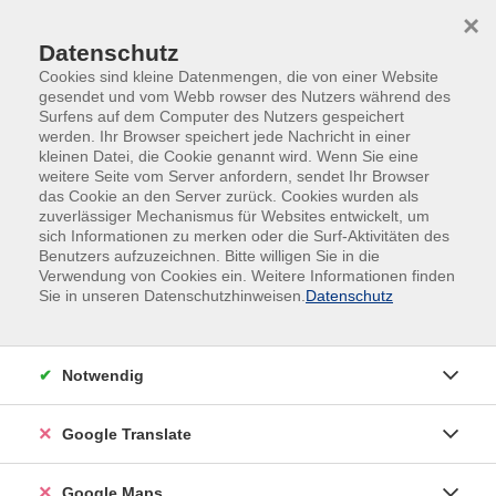
Skip to main content
Skip to page footer
×
Datenschutz
Cookies sind kleine Datenmengen, die von einer Website
gesendet und vom Webb rowser des Nutzers während des
Surfens auf dem Computer des Nutzers gespeichert
werden. Ihr Browser speichert jede Nachricht in einer
kleinen Datei, die Cookie genannt wird. Wenn Sie eine
weitere Seite vom Server anfordern, sendet Ihr Browser
das Cookie an den Server zurück. Cookies wurden als
Ottobrunner Ferienprogramm 2026
zuverlässiger Mechanismus für Websites entwickelt, um
Erlebnistage
sich Informationen zu merken oder die Surf-Aktivitäten des
Benutzers aufzuzeichnen. Bitte willigen Sie in die
Ausflug: Gummibärchen-Produktion
Verwendung von Cookies ein. Weitere Informationen finden
Sie in unseren Datenschutzhinweisen.
Datenschutz
für Kinder von 8 bis 12 Jahren
Du wolltest immer schon mal wissen, wie
Gummibärchen hergestellt werden? Heute geht es
Notwendig
nach Ottenhofen zu BENLEA, die sich auf die
Produktion von Gummibärchen spezialisiert haben.
Google Translate
Nach einer Führung und lustigen Mini-Spielen
werden wir in die Geheimnisse des perfekten
Google Maps