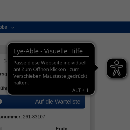
obs
enu for "Service und Kontakt"
Submenu for "Jobs"
ersgruppe:
6 - 12 Jahre
50,00
€
ühr:
Auf die Warteliste
snummer:
261-83107
t:
Ende: