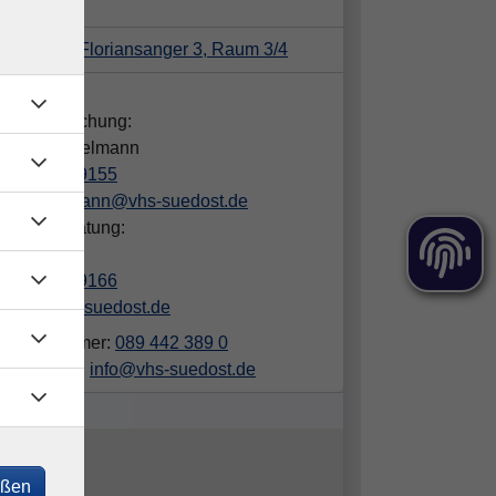
, Zentrum Floriansanger 3, Raum 3/4
takt:
gen zur Buchung:
dra Hämmelmann
089/442389155
haemmelmann@vhs-suedost.de
hliche Beratung:
in Luber
089/442389166
luber@vhs-suedost.de
elefonnummer:
089 442 389 0
ailadresse:
info@vhs-suedost.de
eßen