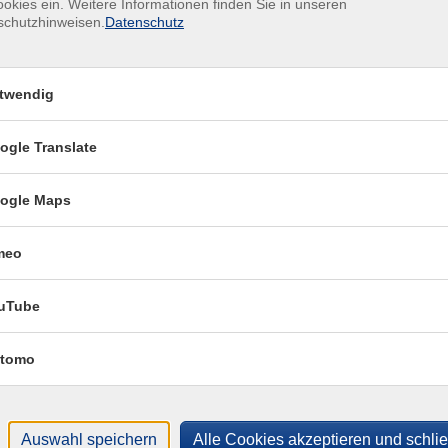
okies ein. Weitere Informationen finden Sie in unseren
eln: Genieße wohltuende Übungen zur Entspannung und
schutzhinweisen.
Datenschutz
bst zu vertiefen.
Nbb
Kon
twendig
Fra
t deinem Körper zu schließen? Melde dich jetzt für diese
San
er und deine Gesundheit bewusst zu stärken!
ogle Translate
ogle Maps
Fac
 Brotzeit, Federmäppchen, Schere
Katr
meo
Ort / Raum
uTube
T
M
r
Nbb, Zentrum Floriansanger 3, Raum 3/4
tomo
hr
Nbb, Zentrum Floriansanger 3, Raum 3/4
hr
Nbb, Zentrum Floriansanger 3, Raum 3/4
Auswahl speichern
Alle Cookies akzeptieren und schli