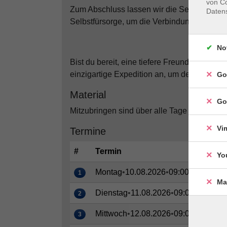
von Co
Zum Abschluss lassen wir die Seele baum
Daten
Selbstfürsorge, um die Verbindung zu dir sel
No
Bist du bereit, eine tiefere Freundschaft mi
einzigartige Expedition an, um deinen Körp
Go
Material
Go
Mitzubringen sind über alle Tage Getränke,
Vi
Termine
#
Termin
Yo
Montag
•
10.08.2026
•
09:00–16:00 Uh
1
Ma
Dienstag
•
11.08.2026
•
09:00–16:00 U
2
Mittwoch
•
12.08.2026
•
09:00–16:00 U
3