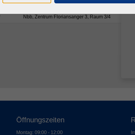
0 Uhr
Nbb, Zentrum Floriansanger 3, Raum 3/4
r
Nbb, Zentrum Floriansanger 3, Raum 3/4
Öffnungszeiten
R
Montag: 09:00 - 12:00
I