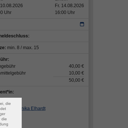
 10.08.2026
Fr. 14.08.2026
00 Uhr
16:00 Uhr
eldeschluss:
tze:
min. 8 / max. 15
ühr:
ngebühr
40,00 €
mittelgebühr
10,00 €
×
50,00 €
ent*in:
m Webb
ei, die
Veronika Elhardt
ndet
ger
 die
ndung
ur Elhardt