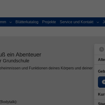
amm
Blätterkatalog
Projekte
Service und Kontakt
J
Submenu for "Programm"
Subm
uß ein Abenteuer
Alt
er Grundschule
eheimnissen und Funktionen deines Körpers und deiner
Geb
Kur
Bodytalk):
Star