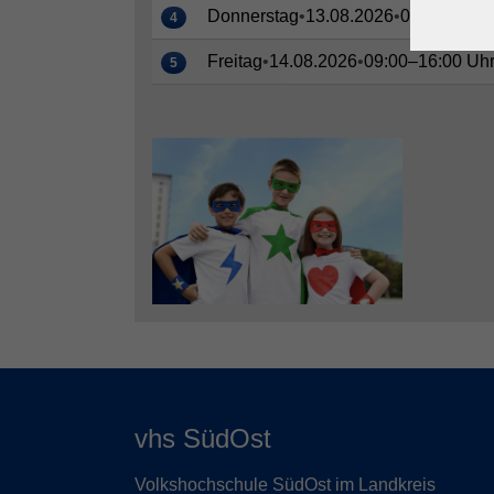
Donnerstag
•
13.08.2026
•
09:00–16:0
4
Freitag
•
14.08.2026
•
09:00–16:00 Uh
5
vhs SüdOst
Volkshochschule SüdOst im Landkreis