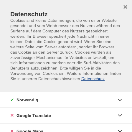
Skip to main content
Skip to page footer
×
Datenschutz
Cookies sind kleine Datenmengen, die von einer Website
gesendet und vom Webb rowser des Nutzers während des
Surfens auf dem Computer des Nutzers gespeichert
werden. Ihr Browser speichert jede Nachricht in einer
kleinen Datei, die Cookie genannt wird. Wenn Sie eine
weitere Seite vom Server anfordern, sendet Ihr Browser
das Cookie an den Server zurück. Cookies wurden als
zuverlässiger Mechanismus für Websites entwickelt, um
sich Informationen zu merken oder die Surf-Aktivitäten des
Outdoor-Camp Starnberger See in den
Benutzers aufzuzeichnen. Bitte willigen Sie in die
Sommerferien
Verwendung von Cookies ein. Weitere Informationen finden
Sie in unseren Datenschutzhinweisen.
Datenschutz
für Kinder und Jugendliche von 7 bis 17
Jahren
Lust auf Abenteuer, Spaß und Natur?
Notwendig
Dann bist du bei unserem Outdoorcamp am
Google Translate
Starnberger See genau richtig! Eine Woche lang
heißt es: Zelten unter freiem Himmel, coole
Abenteuer erleben und gemeinsam eine
Google Maps