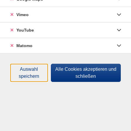
unvergessliche Zeit verbringen.
Vimeo
Das erwartet dich
Schlauchboottour & Kajaktour: Paddel übers Wasser
YouTube
- im Team oder alleine mit Blick auf die Voralpen!
Matomo
Kompasstour: Mit Kompass und versteckten
Hinweisen geht’s auf spannende Suche durch die
Natur. Erreichst du das Ziel?
Auswahl
Alle Cookies akzeptieren und
Floßbau: Aus verschiedenen Materialien und ein
speichern
schließen
bisschen Erfindergeist baust du mit deinem Team ein
eigenes Floß – und natürlich wird getestet, ob es
schwimmt!
Turniertag & Campolympiade: Lustige Wettspiele,
verrückte Challenges und jede Menge Teamspaß
warten auf dich.