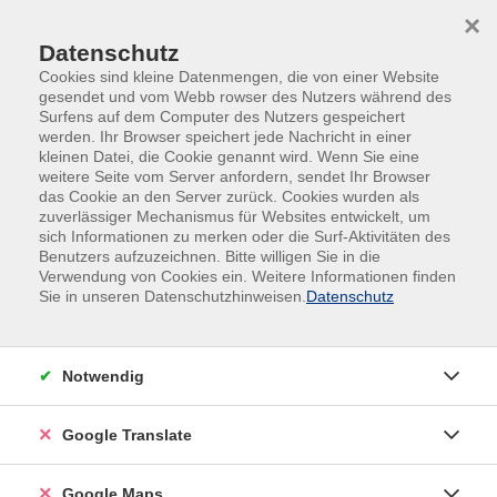
Skip to main content
Skip to page footer
×
Datenschutz
Cookies sind kleine Datenmengen, die von einer Website
gesendet und vom Webb rowser des Nutzers während des
Surfens auf dem Computer des Nutzers gespeichert
werden. Ihr Browser speichert jede Nachricht in einer
kleinen Datei, die Cookie genannt wird. Wenn Sie eine
weitere Seite vom Server anfordern, sendet Ihr Browser
das Cookie an den Server zurück. Cookies wurden als
Beruf
Online-Angebote
zuverlässiger Mechanismus für Websites entwickelt, um
sich Informationen zu merken oder die Surf-Aktivitäten des
Online-Angebote
Benutzers aufzuzeichnen. Bitte willigen Sie in die
Verwendung von Cookies ein. Weitere Informationen finden
Sie in unseren Datenschutzhinweisen.
Datenschutz
Filter
Notwendig
Wochentage
Google Translate
Tageszeiten
Google Maps