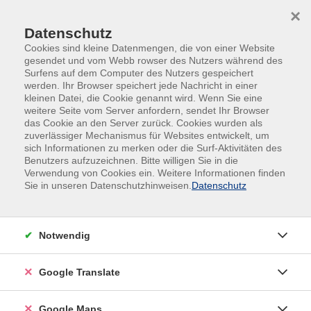
Skip to main content
Skip to page footer
×
Datenschutz
Cookies sind kleine Datenmengen, die von einer Website
gesendet und vom Webb rowser des Nutzers während des
Surfens auf dem Computer des Nutzers gespeichert
werden. Ihr Browser speichert jede Nachricht in einer
kleinen Datei, die Cookie genannt wird. Wenn Sie eine
weitere Seite vom Server anfordern, sendet Ihr Browser
das Cookie an den Server zurück. Cookies wurden als
Fremdsprachen
Online-Angebote
zuverlässiger Mechanismus für Websites entwickelt, um
sich Informationen zu merken oder die Surf-Aktivitäten des
Online-Angebote
Benutzers aufzuzeichnen. Bitte willigen Sie in die
Verwendung von Cookies ein. Weitere Informationen finden
Sie in unseren Datenschutzhinweisen.
Datenschutz
Filter
Notwendig
Wochentage
Google Translate
Tageszeiten
Google Maps