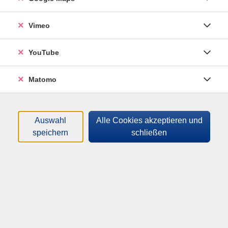
Orte
Dozenten*innen
Vimeo
Zeitraum
YouTube
nur buchbare
nur beginnende
Matomo
Loading...
Kurse (
20
)
Auswahl
Alle Cookies akzeptieren und
Sortierung
speichern
schließen
Sommer-vhs: Line Dance
Journey
für Einsteiger, Schnupperer und Anfänger
Mi .
05.08.2026
17:30
Uhr
Nbb, Zentrum Floriansanger 3, Raum 1