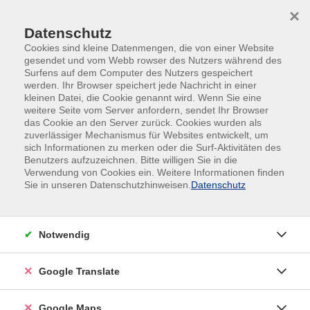
Skip to main content
Skip to page footer
×
Datenschutz
Cookies sind kleine Datenmengen, die von einer Website
gesendet und vom Webb rowser des Nutzers während des
Surfens auf dem Computer des Nutzers gespeichert
werden. Ihr Browser speichert jede Nachricht in einer
kleinen Datei, die Cookie genannt wird. Wenn Sie eine
weitere Seite vom Server anfordern, sendet Ihr Browser
das Cookie an den Server zurück. Cookies wurden als
Gesellschaft
junge vhs
Tanz
zuverlässiger Mechanismus für Websites entwickelt, um
sich Informationen zu merken oder die Surf-Aktivitäten des
Tanz
Benutzers aufzuzeichnen. Bitte willigen Sie in die
Verwendung von Cookies ein. Weitere Informationen finden
Sie in unseren Datenschutzhinweisen.
Datenschutz
Filter
Notwendig
Wochentage
Google Translate
Tageszeiten
Google Maps