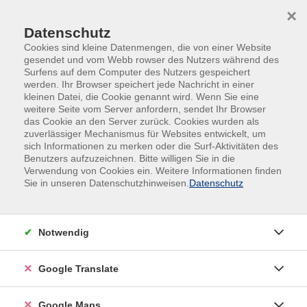
Skip to main content
Skip to page footer
×
Datenschutz
Cookies sind kleine Datenmengen, die von einer Website
gesendet und vom Webb rowser des Nutzers während des
Surfens auf dem Computer des Nutzers gespeichert
werden. Ihr Browser speichert jede Nachricht in einer
kleinen Datei, die Cookie genannt wird. Wenn Sie eine
weitere Seite vom Server anfordern, sendet Ihr Browser
das Cookie an den Server zurück. Cookies wurden als
Fremdsprachen
Russisch
zuverlässiger Mechanismus für Websites entwickelt, um
sich Informationen zu merken oder die Surf-Aktivitäten des
Russisch
Benutzers aufzuzeichnen. Bitte willigen Sie in die
Verwendung von Cookies ein. Weitere Informationen finden
Russisch ist die slawische Sprache mit den meisten
Sie in unseren Datenschutzhinweisen.
Datenschutz
Sprechern. Mit rund 164 Millionen Muttersprachlern und
Muttersprachlerinnen zählt Russisch zu den
Weltsprachen. Sie wird mit dem kyrillischen Alphabet
Notwendig
geschrieben. Übrigens: In Deutschland, wo die größte
Zahl russischer Muttersprachler außerhalb der
Google Translate
ehemaligen Sowjetunion lebt, ist Russisch mit rund 3
Millionen Sprechern die nach Deutsch (und noch vor
Google Maps