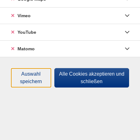
Türkisch) am zweithäufigsten gesprochene Sprache.
Vimeo
mehr anzeigen
Filter
YouTube
Matomo
Wochentage
Tageszeiten
Auswahl
Alle Cookies akzeptieren und
speichern
schließen
Orte
Dozenten*innen
Zeitraum
nur buchbare
nur beginnende