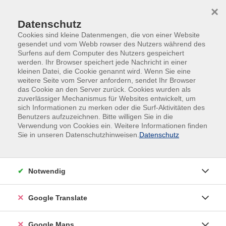
Skip to main content
Skip to page footer
×
Datenschutz
Cookies sind kleine Datenmengen, die von einer Website
gesendet und vom Webb rowser des Nutzers während des
Surfens auf dem Computer des Nutzers gespeichert
werden. Ihr Browser speichert jede Nachricht in einer
kleinen Datei, die Cookie genannt wird. Wenn Sie eine
weitere Seite vom Server anfordern, sendet Ihr Browser
das Cookie an den Server zurück. Cookies wurden als
Gesundheit
Yoga
zuverlässiger Mechanismus für Websites entwickelt, um
sich Informationen zu merken oder die Surf-Aktivitäten des
Yoga
Benutzers aufzuzeichnen. Bitte willigen Sie in die
Verwendung von Cookies ein. Weitere Informationen finden
Hatha-Yoga für den Westen
Sie in unseren Datenschutzhinweisen.
Datenschutz
Notwendig
Yoga ist eine sehr alte, aus Indien stammende,
ganzheitliche Methode der Selbstbewusstwerdung. Auf
diesem Übungsweg entwickeln Sie zunehmend
Google Translate
Sensibilität und Achtsamkeit für sich selbst, die zu mehr
Wohlbefinden, Kraft und Ausgeglichenheit führen kann.
Google Maps