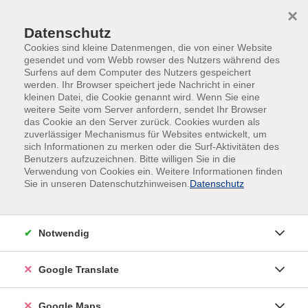
Skip to main content
Skip to page footer
×
Datenschutz
Cookies sind kleine Datenmengen, die von einer Website
gesendet und vom Webb rowser des Nutzers während des
Surfens auf dem Computer des Nutzers gespeichert
werden. Ihr Browser speichert jede Nachricht in einer
kleinen Datei, die Cookie genannt wird. Wenn Sie eine
weitere Seite vom Server anfordern, sendet Ihr Browser
das Cookie an den Server zurück. Cookies wurden als
Kultur
Musik
zuverlässiger Mechanismus für Websites entwickelt, um
sich Informationen zu merken oder die Surf-Aktivitäten des
Musik
Benutzers aufzuzeichnen. Bitte willigen Sie in die
Verwendung von Cookies ein. Weitere Informationen finden
Der Sinn fürs Schöne
Sie in unseren Datenschutzhinweisen.
Datenschutz
Erst das Zusammenwirken des Homo faber (des
"Werkzeug schaffenden" Menschen) mit dem
Notwendig
Homo ludens (dem spielerisch-kreativen in uns) bringt
alle in uns schlummernden Begabungen und
Google Translate
Möglichkeiten zum Vorschein und lässt uns dadurch ganz
Mensch werden: Homo sapiens eben. Das aus dem
Google Maps