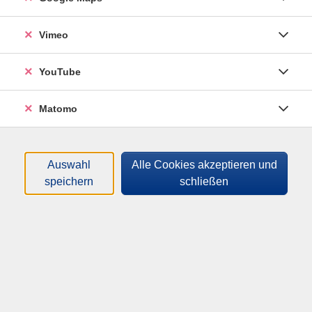
Griechischen kommende "téchne", unser heutiges Wort
Technik, wurde ja ursprünglich nicht ohne Bedacht mit
Vimeo
"Kunst" übersetzt.
YouTube
mehr anzeigen
Hier
finden Sie eine Übersicht des Online-Progamms im
Matomo
Filter
Fachbereich Kultur.
Auswahl
Alle Cookies akzeptieren und
Wochentage
speichern
schließen
Tageszeiten
Orte
Dozenten*innen
Zeitraum