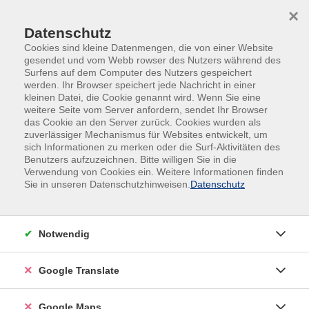
Skip to main content
Skip to page footer
×
Datenschutz
Cookies sind kleine Datenmengen, die von einer Website
gesendet und vom Webb rowser des Nutzers während des
Surfens auf dem Computer des Nutzers gespeichert
werden. Ihr Browser speichert jede Nachricht in einer
kleinen Datei, die Cookie genannt wird. Wenn Sie eine
weitere Seite vom Server anfordern, sendet Ihr Browser
das Cookie an den Server zurück. Cookies wurden als
Ottobrunner Ferienprogramm 2026
zuverlässiger Mechanismus für Websites entwickelt, um
Spiel & Spaß
sich Informationen zu merken oder die Surf-Aktivitäten des
Benutzers aufzuzeichnen. Bitte willigen Sie in die
Ferienwoche: Spiel und Spaß im
Verwendung von Cookies ein. Weitere Informationen finden
Sie in unseren Datenschutzhinweisen.
Datenschutz
Einstein
für Grundschulkinder von 6 bis 10 Jahren
In unserem Ferienprogramm erwartet euch ein
Notwendig
buntes und vielfältiges Angebot mit jeder Menge
Abwechslung rund ums Jugendzentrum Einstein.
Google Translate
Gemeinsam entdecken wir kreative Bastelideen,
probieren spannende Spiele aus und erleben
Google Maps