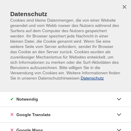
Skip to main content
Skip to page footer
×
Datenschutz
Cookies sind kleine Datenmengen, die von einer Website
gesendet und vom Webb rowser des Nutzers während des
Surfens auf dem Computer des Nutzers gespeichert
werden. Ihr Browser speichert jede Nachricht in einer
kleinen Datei, die Cookie genannt wird. Wenn Sie eine
weitere Seite vom Server anfordern, sendet Ihr Browser
das Cookie an den Server zurück. Cookies wurden als
zuverlässiger Mechanismus für Websites entwickelt, um
sich Informationen zu merken oder die Surf-Aktivitäten des
Zusatz-Ausflug: Kletterwald
Benutzers aufzuzeichnen. Bitte willigen Sie in die
Vaterstetten
Verwendung von Cookies ein. Weitere Informationen finden
Sie in unseren Datenschutzhinweisen.
Datenschutz
für Kinder von 8 - 14 Jahren (jünger
versicherungstechnisch nicht möglich)
Wir machen gemeinsam einen Ausflug in luftige
Notwendig
Höhen! Im Kletterwald Vaterstetten erklärt uns zu
Beginn ein Trainer alles Wichtige rund um die
Google Translate
Kletterausrüstung und die Sicherungstechnik.
Nachdem wir eine kleine Übungsstrecke durchlaufen
Google Maps