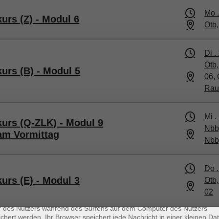
Mo 
urs (Z) - Modul 6
Otb
Di .
Otb
urs (B) - Modul 5
06
​,
Rau
Mi .
kurs (Q-ZLK) - Modul 9
Nbb,
 am Vormittag
Nbb,
Do 
urs (E) - Modul 3
Otb
enschutz
02
es sind kleine Datenmengen, die von einer Website gesendet und vo
r des Nutzers während des Surfens auf dem Computer des Nutzers
chert werden. Ihr Browser speichert jede Nachricht in einer kleinen Dat