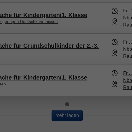
Fr .
ache für Kindergarten/1. Klasse
Nbb,
r geringen Deutschkenntnissen
Rau
Fr .
ache für Grundschulkinder der 2.-3.
Nbb,
Rau
Fr .
ache für Kindergarten/1. Klasse
Nbb,
ssen
Rau
Loading...
mehr laden