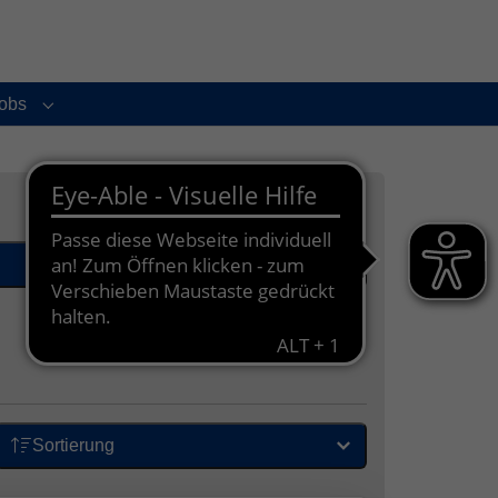
obs
enu for "Service und Kontakt"
Submenu for "Jobs"
Orte
Sortierung