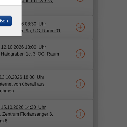
Otb, Haidgraben 1c, 3. OG,
m 02
eßen
.
12.10.2026
08:30
Uhr
, Haidgraben 9a, UG, Raum 01
.
12.10.2026
18:00
Uhr
, Haidgraben 1c, 3. OG, Raum
13.10.2026
18:00
Uhr
nternet von überall aus
lnehmen
.
15.10.2026
14:30
Uhr
 Zentrum Floriansanger 3,
m 6