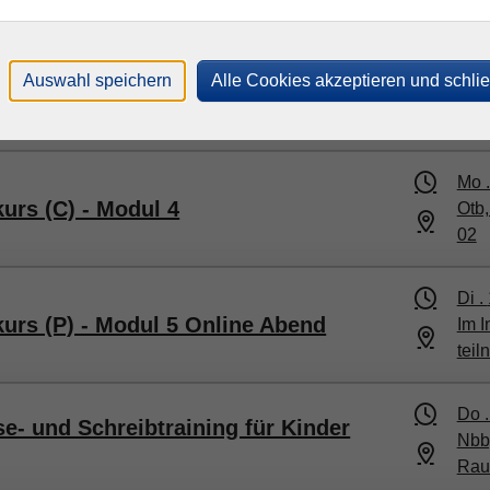
06
​,
Rau
Auswahl speichern
Alle Cookies akzeptieren und schli
Mo 
urs (Z) - Orientierungskurs
Otb
Mo 
urs (C) - Modul 4
Otb
02
Di .
kurs (P) - Modul 5 Online Abend
Im I
tei
Do 
e- und Schreibtraining für Kinder
Nbb,
Rau