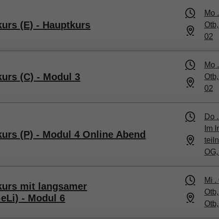
Mo 
urs (E) - Hauptkurs
Otb
02
Mo 
urs (C) - Modul 3
Otb
02
Do 
Im I
kurs (P) - Modul 4 Online Abend
tei
OG,
Mi .
kurs mit langsamer
Otb,
eLi) - Modul 6
Otb,