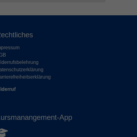
echtliches
mpressum
GB
iderrufsbelehrung
atenschutzerklärung
rrierefreiheitserklärung
iderruf
ursmanangement-App