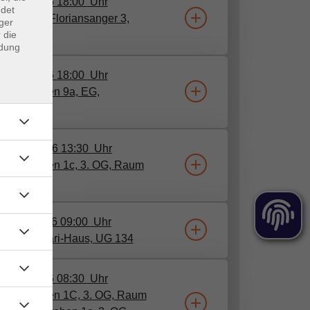
28.07.2026
18:00
Uhr
ndet
 Zentrum Floriansanger 3,
ger
 die
m 3/4
ndung
15.09.2026
18:00
Uhr
 Haidgraben 9a, EG,
inarraum
.
21.09.2026
13:30
Uhr
, Haidgraben 1c, 3. OG, Raum
.
24.09.2026
09:00
Uhr
 Wolf-Ferrari-Haus, UG 134
29.09.2026
08:30
Uhr
, Haidgraben 1C, 3. OG, Raum