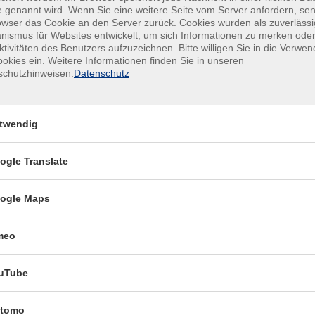
Di .
 genannt wird. Wenn Sie eine weitere Seite vom Server anfordern, se
kurs (X) - Modul 5 Abend
Nbb,
owser das Cookie an den Server zurück. Cookies wurden als zuverlässi
ismus für Websites entwickelt, um sich Informationen zu merken oder
Rau
ktivitäten des Benutzers aufzuzeichnen. Bitte willigen Sie in die Verwe
okies ein. Weitere Informationen finden Sie in unseren
schutzhinweisen.
Datenschutz
Di .
kurs (S) - Orientierungskurs Abend
Otb,
Sem
twendig
Mo 
ogle Translate
urs (V) - Orientierungskurs
Otb
02
ogle Maps
kurs mit langsamer
Do 
meo
eLi) - Modul 7
Otb,
uTube
Di .
Otb
urs (B) - Modul 6
tomo