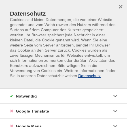
Skip to main content
Skip to page footer
×
Datenschutz
Cookies sind kleine Datenmengen, die von einer Website
gesendet und vom Webb rowser des Nutzers während des
Surfens auf dem Computer des Nutzers gespeichert
werden. Ihr Browser speichert jede Nachricht in einer
kleinen Datei, die Cookie genannt wird. Wenn Sie eine
weitere Seite vom Server anfordern, sendet Ihr Browser
das Cookie an den Server zurück. Cookies wurden als
Ottobrunner Ferienprogramm 2026
zuverlässiger Mechanismus für Websites entwickelt, um
Entdecken & Lernen
sich Informationen zu merken oder die Surf-Aktivitäten des
Benutzers aufzuzeichnen. Bitte willigen Sie in die
Tag der Gefühle
Verwendung von Cookies ein. Weitere Informationen finden
Sie in unseren Datenschutzhinweisen.
Datenschutz
für Kinder von 6 bis 10 Jahren
Mit dem "Turm der Gefühle" werden wir an diesem
spannenden Vormittag alle Gefühle - sowohl die
Notwendig
Guten als auch die Schlechten - erarbeiten und
erleben. Wir entspannen und bewegen uns immer
Google Translate
wieder und lernen dadurch einen guten Umgang mit
unseren Gefühlen in vielleicht heiklen Situationen.
Google Maps