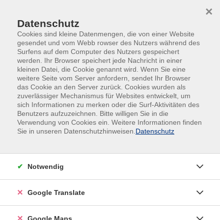
Skip to main content
Skip to page footer
×
Datenschutz
Cookies sind kleine Datenmengen, die von einer Website
gesendet und vom Webb rowser des Nutzers während des
Surfens auf dem Computer des Nutzers gespeichert
werden. Ihr Browser speichert jede Nachricht in einer
kleinen Datei, die Cookie genannt wird. Wenn Sie eine
weitere Seite vom Server anfordern, sendet Ihr Browser
Leitbild der vhs SüdOst im
das Cookie an den Server zurück. Cookies wurden als
zuverlässiger Mechanismus für Websites entwickelt, um
Landkreis München GmbH,
sich Informationen zu merken oder die Surf-Aktivitäten des
gemeinnützige Gesellschaft
Benutzers aufzuzeichnen. Bitte willigen Sie in die
Verwendung von Cookies ein. Weitere Informationen finden
Sie in unseren Datenschutzhinweisen.
Datenschutz
Unsere Kernkompetenzen
Notwendig
Wir sind …
Google Translate
Spezialisten für umfassende
Google Maps