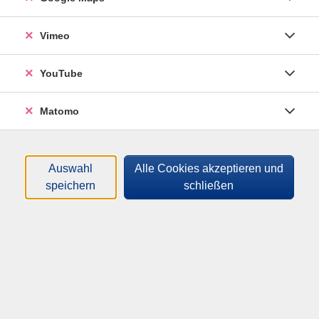
Kursinfo (Nr./Titel) *
Vimeo
YouTube
Hiermit widerrufe ich den von mir abgeschlossenen
Vertrag *
Matomo
Widerruf absenden
Auswahl
Alle Cookies akzeptieren und
speichern
schließen
vhs SüdOst
Volkshochschule SüdOst im Landkreis München GmbH,
gemeinnützige Gesellschaft
Haidgraben 1c | 85521 Ottobrunn
info@vhs-suedost.de