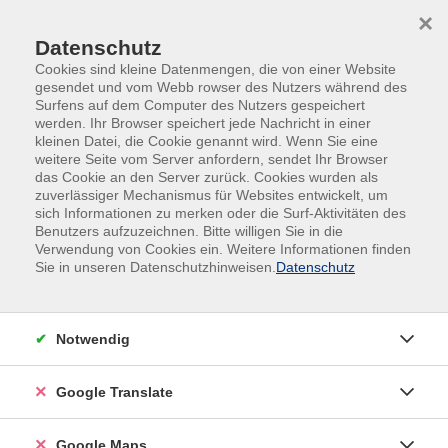
Skip to main content
Skip to page footer
×
Datenschutz
Cookies sind kleine Datenmengen, die von einer Website
gesendet und vom Webb rowser des Nutzers während des
Surfens auf dem Computer des Nutzers gespeichert
werden. Ihr Browser speichert jede Nachricht in einer
kleinen Datei, die Cookie genannt wird. Wenn Sie eine
Widerruf
weitere Seite vom Server anfordern, sendet Ihr Browser
das Cookie an den Server zurück. Cookies wurden als
zuverlässiger Mechanismus für Websites entwickelt, um
Vorname *
sich Informationen zu merken oder die Surf-Aktivitäten des
Benutzers aufzuzeichnen. Bitte willigen Sie in die
Verwendung von Cookies ein. Weitere Informationen finden
Sie in unseren Datenschutzhinweisen.
Datenschutz
Nachname *
Notwendig
E-Mail *
Google Translate
Google Maps