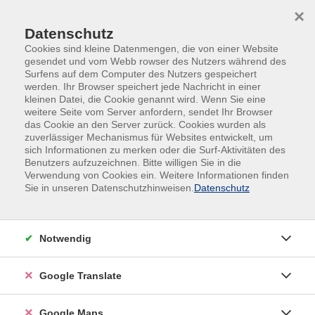
Skip to main content
Skip to page footer
×
0
0
Datenschutz
Cookies sind kleine Datenmengen, die von einer Website
gesendet und vom Webb rowser des Nutzers während des
Surfens auf dem Computer des Nutzers gespeichert
werden. Ihr Browser speichert jede Nachricht in einer
kleinen Datei, die Cookie genannt wird. Wenn Sie eine
weitere Seite vom Server anfordern, sendet Ihr Browser
das Cookie an den Server zurück. Cookies wurden als
zuverlässiger Mechanismus für Websites entwickelt, um
sich Informationen zu merken oder die Surf-Aktivitäten des
Benutzers aufzuzeichnen. Bitte willigen Sie in die
KI, VR und
Verwendung von Cookies ein. Weitere Informationen finden
Sie in unseren Datenschutzhinweisen.
Datenschutz
mehr
Notwendig
Google Translate
Google Maps