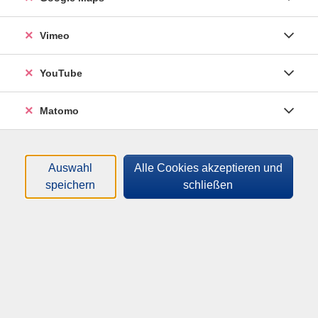
08:30
Uhr
Ottobrunn
Vimeo
Deutsch B1+/B2: Berufssprachkurs BSK B2 38
YouTube
mit Brückenelement 500 UE
Mi.
|
18.03.2026
Matomo
13:45
Uhr
Neubiberg
Auswahl
Alle Cookies akzeptieren und
speichern
schließen
Deutsch Integrationskurs (D) - Hauptkurs
Mo.
|
18.05.2026
18:00
Uhr
Ottobrunn
Deutsch B1+/B2: Berufssprachkurs BSK B2 40
mit Brückenelement 500 UE