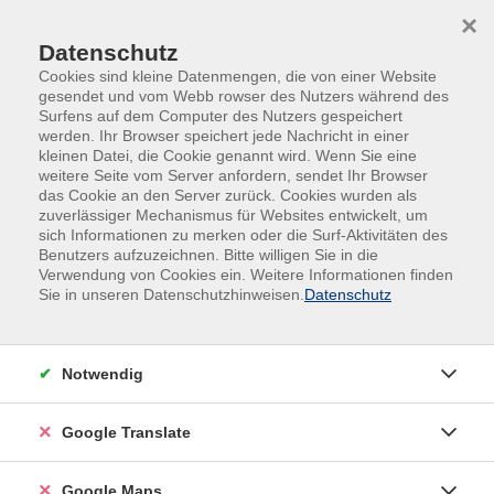
Skip to main content
Skip to page footer
×
Datenschutz
Cookies sind kleine Datenmengen, die von einer Website
gesendet und vom Webb rowser des Nutzers während des
Surfens auf dem Computer des Nutzers gespeichert
werden. Ihr Browser speichert jede Nachricht in einer
kleinen Datei, die Cookie genannt wird. Wenn Sie eine
weitere Seite vom Server anfordern, sendet Ihr Browser
Deutschkurse
das Cookie an den Server zurück. Cookies wurden als
zuverlässiger Mechanismus für Websites entwickelt, um
sich Informationen zu merken oder die Surf-Aktivitäten des
Deutsch B1+/B2: Berufssprachkurs BSK B2 37
Benutzers aufzuzeichnen. Bitte willigen Sie in die
mit Brückenelement 500 UE
Verwendung von Cookies ein. Weitere Informationen finden
Sie in unseren Datenschutzhinweisen.
Datenschutz
Mo.
|
23.02.2026
08:30
Uhr
Neubiberg
Notwendig
Deutsch Integrationskurs (E) - Hauptkurs
Google Translate
Mo.
|
16.03.2026
Google Maps