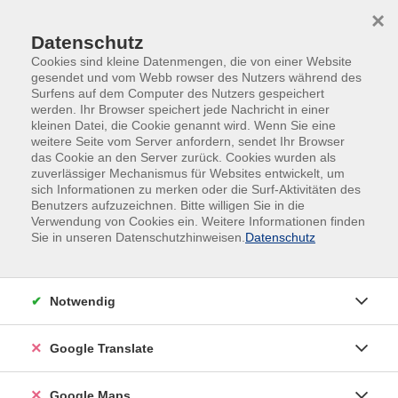
Skip to main content
Skip to page footer
×
Datenschutz
Cookies sind kleine Datenmengen, die von einer Website
gesendet und vom Webb rowser des Nutzers während des
Surfens auf dem Computer des Nutzers gespeichert
werden. Ihr Browser speichert jede Nachricht in einer
kleinen Datei, die Cookie genannt wird. Wenn Sie eine
weitere Seite vom Server anfordern, sendet Ihr Browser
das Cookie an den Server zurück. Cookies wurden als
zuverlässiger Mechanismus für Websites entwickelt, um
sich Informationen zu merken oder die Surf-Aktivitäten des
Ballschule, Punch and Play, Minitennis
Benutzers aufzuzeichnen. Bitte willigen Sie in die
von 4 bis 6 Jahren
Verwendung von Cookies ein. Weitere Informationen finden
Sie in unseren Datenschutzhinweisen.
Datenschutz
Ein Grundlagentraining für die Kleinsten mit einer
großen Portion Spaß. Die Krümel lernen spielerisch
mit und ohne Schläger, rollend am Boden und auch
Notwendig
fliegend, den Umgang mit dem Ball.
Material
Google Translate
Bitte mitbringen: Sportkleidung, Hallenturnschuhe,
Google Maps