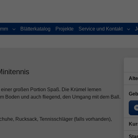
amm
Blätterkatalog
Projekte
Service und Kontakt
J
Submenu for "Programm"
Subm
initennis
Alt
t einer großen Portion Spaß. Die Krümel lernen
Geb
 am Boden und auch fliegend, den Umgang mit dem Ball.
schuhe, Rucksack, Tennisschläger (falls vorhanden),
Kur
Star