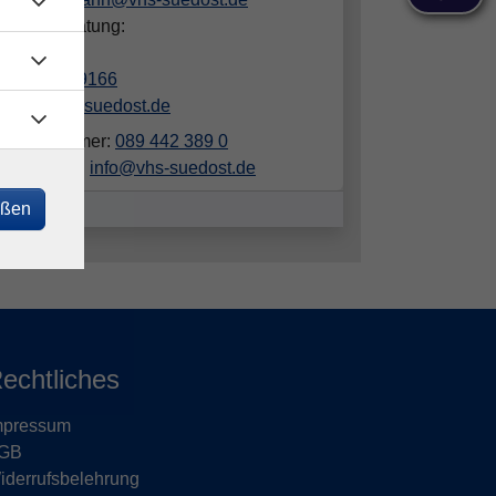
hliche Beratung:
in Luber
089/442389166
luber@vhs-suedost.de
elefonnummer:
089 442 389 0
ailadresse:
info@vhs-suedost.de
eßen
echtliches
mpressum
GB
iderrufsbelehrung