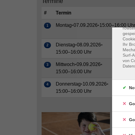
Termine
#
Termin
Dat
Cooki
Montag
•
07.09.2026
•
15:00–16:00 Uh
1
rowse
gespei
Cookie
Ihr Br
Dienstag
•
08.09.2026
•
2
Mechan
15:00–16:00 Uhr
Surf-A
von Co
Mittwoch
•
09.09.2026
•
3
Daten
15:00–16:00 Uhr
Donnerstag
•
10.09.2026
•
4
No
15:00–16:00 Uhr
Go
Go