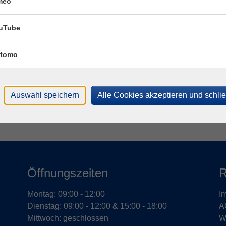
meo
Fac
Katr
uTube
tomo
T
M
Auswahl speichern
Alle Cookies akzeptieren und schli
Öffnungszeiten
R
Montag: 09:00 - 12:00
I
Dienstag: 09:00 - 12:00 & 15:00 - 18:00
A
Mittwoch: geschlossen
W