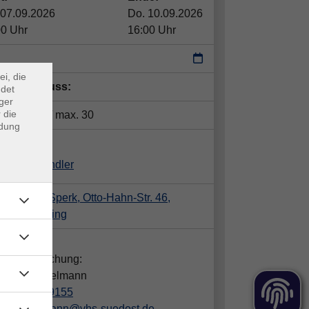
 07.09.2026
Do. 10.09.2026
×
00 Uhr
16:00 Uhr
m Webb
ei, die
eldeschluss:
ndet
ger
 die
tze:
min. 1 / max. 30
ndung
ent*in:
stina Schindler
isanlage Sperk, Otto-Hahn-Str. 46,
21 Riemerling
takt:
gen zur Buchung:
dra Hämmelmann
089/442389155
haemmelmann@vhs-suedost.de