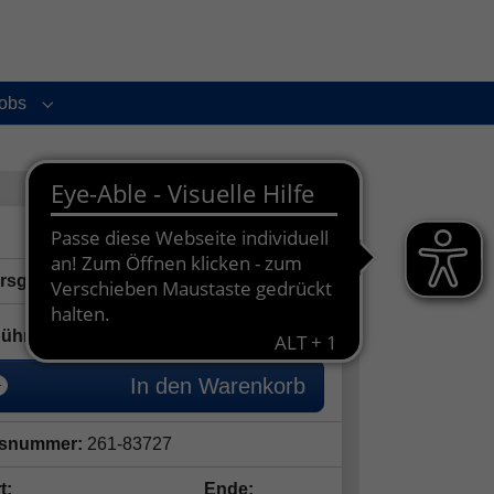
obs
enu for "Service und Kontakt"
Submenu for "Jobs"
ersgruppe:
4 - 6 Jahre
35,00
€
ühr:
In den Warenkorb
snummer:
261-83727
t:
Ende: