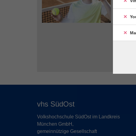
Vi
Yo
Ma
vhs SüdOst
Volkshochschule SüdOst im Landkreis
München GmbH,
gemeinnützige Gesellschaft