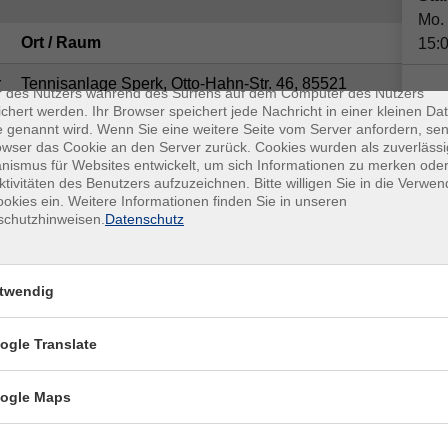
Mo.
Ort / Raum
15:
enschutz
es sind kleine Datenmengen, die von einer Website gesendet und vo
r
Tennisanlage Sperk, Otto-Hahn-Str. 46, 85521
r des Nutzers während des Surfens auf dem Computer des Nutzers
Riemerling
chert werden. Ihr Browser speichert jede Nachricht in einer kleinen Dat
Anm
 genannt wird. Wenn Sie eine weitere Seite vom Server anfordern, se
owser das Cookie an den Server zurück. Cookies wurden als zuverlässi
Tennisanlage Sperk, Otto-Hahn-Str. 46, 85521
ismus für Websites entwickelt, um sich Informationen zu merken oder
Plä
Riemerling
ktivitäten des Benutzers aufzuzeichnen. Bitte willigen Sie in die Verwe
okies ein. Weitere Informationen finden Sie in unseren
Doz
Tennisanlage Sperk, Otto-Hahn-Str. 46, 85521
schutzhinweisen.
Datenschutz
Riemerling
Chri
Tennisanlage Sperk, Otto-Hahn-Str. 46, 85521
Tenn
twendig
Riemerling
855
ogle Translate
Kon
Fra
ogle Maps
San