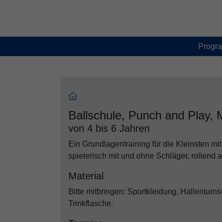
Skip to main content
Skip to page footer
Progr
Ballschule, Punch and Play, M
von 4 bis 6 Jahren
Ein Grundlagentraining für die Kleinsten mi
spielerisch mit und ohne Schläger, rollend
Material
Bitte mitbringen: Sportkleidung, Hallenturn
Trinkflasche.