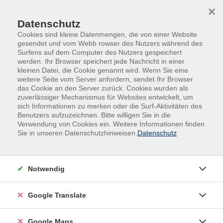
Skip to main content
Skip to page footer
×
Datenschutz
Cookies sind kleine Datenmengen, die von einer Website
gesendet und vom Webb rowser des Nutzers während des
Surfens auf dem Computer des Nutzers gespeichert
werden. Ihr Browser speichert jede Nachricht in einer
kleinen Datei, die Cookie genannt wird. Wenn Sie eine
weitere Seite vom Server anfordern, sendet Ihr Browser
das Cookie an den Server zurück. Cookies wurden als
zuverlässiger Mechanismus für Websites entwickelt, um
sich Informationen zu merken oder die Surf-Aktivitäten des
Cardio und HIIT Workout
Benutzers aufzuzeichnen. Bitte willigen Sie in die
Verwendung von Cookies ein. Weitere Informationen finden
Eine Kombination aus (hoch)-intensivem Herz-
Sie in unseren Datenschutzhinweisen.
Datenschutz
Kreislauf-Training und dynamischen
Kräftigungsübungen im Stand, auf der Matte und mit
dem Step. Es wird mit verschiedenen Hilfsmitteln wie
Notwendig
beispielsweise Hanteln, Fitnessbändern, etc.
trainiert. Die Fettverbrennung, Kräftigung der
Google Translate
Muskulatur und die Straffung des Körpers stehen im
Vordergrund. Dieses Workout verbrennt jede Menge
Google Maps