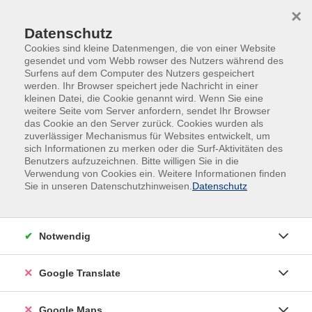
Skip to main content
Skip to page footer
×
Datenschutz
Cookies sind kleine Datenmengen, die von einer Website
gesendet und vom Webb rowser des Nutzers während des
Surfens auf dem Computer des Nutzers gespeichert
werden. Ihr Browser speichert jede Nachricht in einer
kleinen Datei, die Cookie genannt wird. Wenn Sie eine
weitere Seite vom Server anfordern, sendet Ihr Browser
das Cookie an den Server zurück. Cookies wurden als
zuverlässiger Mechanismus für Websites entwickelt, um
sich Informationen zu merken oder die Surf-Aktivitäten des
Core & Rücken Intense
Benutzers aufzuzeichnen. Bitte willigen Sie in die
Verwendung von Cookies ein. Weitere Informationen finden
Stärken Sie intensiv Rücken, Core und Stützkraft: in
Sie in unseren Datenschutzhinweisen.
Datenschutz
diesem 45-minütigem Allround-Programm wird die
komplette Core-Muskulatur insbesondere auch
Rücken-, Schulter-, und Bauchmuskulatur intensiv
Notwendig
gekräftigt und effektiv gestärkt.
Google Translate
Nach einem kurzen Warmup kommen Hanteln,
Gewichtsscheiben, Bälle oder ähnliches zum Einsatz
und Sie werden garantiert zum Schwitzen kommen
Google Maps