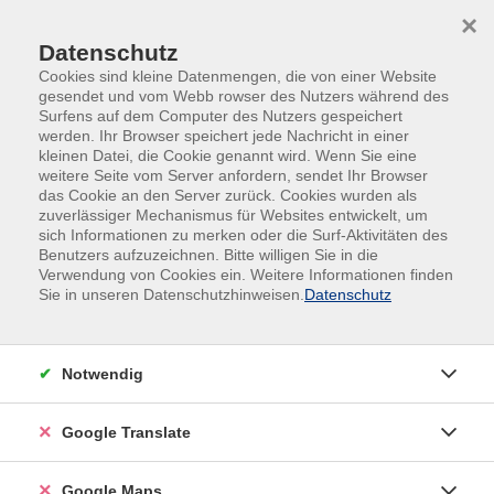
Skip to main content
Skip to page footer
×
Datenschutz
Cookies sind kleine Datenmengen, die von einer Website
gesendet und vom Webb rowser des Nutzers während des
Surfens auf dem Computer des Nutzers gespeichert
werden. Ihr Browser speichert jede Nachricht in einer
kleinen Datei, die Cookie genannt wird. Wenn Sie eine
weitere Seite vom Server anfordern, sendet Ihr Browser
das Cookie an den Server zurück. Cookies wurden als
zuverlässiger Mechanismus für Websites entwickelt, um
sich Informationen zu merken oder die Surf-Aktivitäten des
#Online
Benutzers aufzuzeichnen. Bitte willigen Sie in die
Die Abschottung der Welt: Als Juden
Verwendung von Cookies ein. Weitere Informationen finden
Sie in unseren Datenschutzhinweisen.
Datenschutz
vor verschlossenen Grenzen standen.
1933–1945
In Deutschland drangsaliert und verfolgt, versuchten
Notwendig
viele Juden verzweifelt, sich ins Ausland zu retten.
Google Translate
Doch potenzielle Zufluchtsstaaten schlossen ihre
Grenzen und schotteten sich mit jeder weiteren
Google Maps