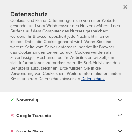
Skip to main content
Skip to page footer
×
Datenschutz
Cookies sind kleine Datenmengen, die von einer Website
gesendet und vom Webb rowser des Nutzers während des
Surfens auf dem Computer des Nutzers gespeichert
werden. Ihr Browser speichert jede Nachricht in einer
kleinen Datei, die Cookie genannt wird. Wenn Sie eine
weitere Seite vom Server anfordern, sendet Ihr Browser
das Cookie an den Server zurück. Cookies wurden als
zuverlässiger Mechanismus für Websites entwickelt, um
sich Informationen zu merken oder die Surf-Aktivitäten des
#Online
Benutzers aufzuzeichnen. Bitte willigen Sie in die
Englisch B1: Boost your speaking
Verwendung von Cookies ein. Weitere Informationen finden
Sie in unseren Datenschutzhinweisen.
Datenschutz
through Grammar
Kurz, effizient und perfekt für vielbeschäftigte
Erwachsene: Einfach erklärte Grammatik, sofortige
Notwendig
Übungen für Alltagssituationen, spürbare Fortschritte
nach jeder Sitzung.
Google Translate
Voraussetzung: Webcam. Empfohlen: Headset mit
Google Maps
Lautsprecher/Mikrofon (z.B. Handykopfhörer mit