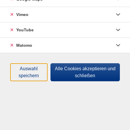
Mikrofon)
Vimeo
Bitte nutzen Sie auch unsere Sprachberatung und
YouTube
den Einstufungstest für eine persönliche Einstufung.
Matomo
Material
ohne Buch.
Auswahl
Alle Cookies akzeptieren und
speichern
schließen
26,00
€
Gebühr:
ermäßigte Gebühr: 22,50€
In den Warenkorb