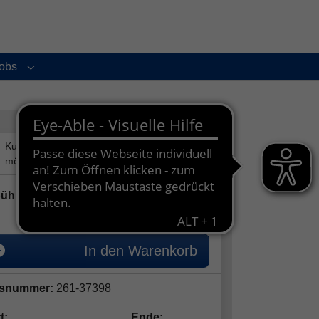
obs
enu for "Service und Kontakt"
Submenu for "Jobs"
50,00
€
ühr:
ermäßigte Gebühr: 37,50€
In den Warenkorb
snummer:
261-37398
×
t:
Ende: