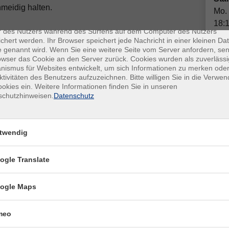
meidig halten.
enschutz
Mo.
es sind kleine Datenmengen, die von einer Website gesendet und vo
18:
r des Nutzers während des Surfens auf dem Computer des Nutzers
chert werden. Ihr Browser speichert jede Nachricht in einer kleinen Dat
 Decke, bequeme Kleidung, Getränk
 genannt wird. Wenn Sie eine weitere Seite vom Server anfordern, se
owser das Cookie an den Server zurück. Cookies wurden als zuverlässi
Plä
ismus für Websites entwickelt, um sich Informationen zu merken oder
ktivitäten des Benutzers aufzuzeichnen. Bitte willigen Sie in die Verwe
Ort / Raum
Doz
okies ein. Weitere Informationen finden Sie in unseren
schutzhinweisen.
Datenschutz
Gor
r
Im Internet von überall aus teilnehmen
Im I
r
Im Internet von überall aus teilnehmen
twendig
Kon
r
Im Internet von überall aus teilnehmen
ogle Translate
Fra
r
Im Internet von überall aus teilnehmen
Ang
ogle Maps
r
Im Internet von überall aus teilnehmen
Fac
r
Im Internet von überall aus teilnehmen
meo
Ste