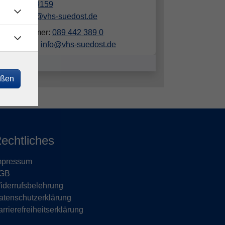
089/442389159
derenbach@vhs-suedost.de
elefonnummer:
089 442 389 0
ailadresse:
info@vhs-suedost.de
eßen
echtliches
mpressum
GB
iderrufsbelehrung
atenschutzerklärung
rrierefreiheitserklärung