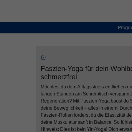
Skip to main content
Skip to page footer
Progr
Faszien-Yoga für dein Wohlb
schmerzfrei
Möchtest du dem Alltagsstress entfliehen u
langen Stunden am Schreibtisch verspannt?
Regeneration? Mit Faszien-Yoga baust du St
deine Beweglichkeit – alles in einem! Dur
Faszien-Rollen förderst du die Elastizität d
deine Muskulatur sanft in Balance. So fühl
Hinweis: Dies ist kein Yin-Yoga! Dich erwa