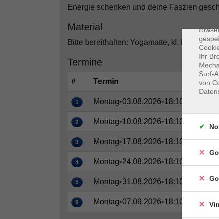
Energie schenken und deine Faszien gesch
Dat
Cooki
Material
rowse
gespei
Bitte bereithalten: Yogamatte, kl. Kissen,
Cookie
Ihr Br
Termine
Mechan
Surf-A
#
Termin
von Co
Daten
Montag
•
03.08.2026
•
18:10–19:25 Uh
1
Montag
•
10.08.2026
•
18:10–19:25 Uh
2
No
Montag
•
17.08.2026
•
18:10–19:25 Uh
3
Go
Montag
•
24.08.2026
•
18:10–19:25 Uh
4
Go
Montag
•
31.08.2026
•
18:10–19:25 Uh
5
Montag
•
07.09.2026
•
18:10–19:25 Uh
6
Vi