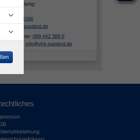
hliche Beratung:
in Luber
089/442389166
luber@vhs-suedost.de
elefonnummer:
089 442 389 0
ailadresse:
info@vhs-suedost.de
eßen
echtliches
mpressum
GB
iderrufsbelehrung
atenschutzerklärung