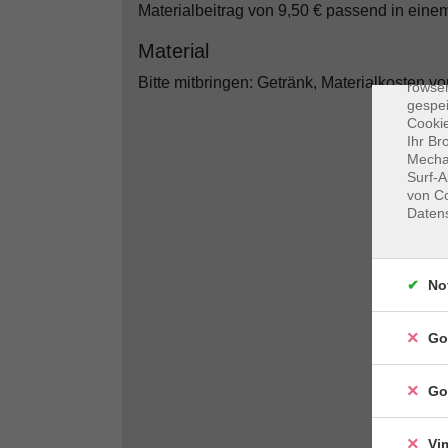
Materialbeitrag von 9,50 € passend in ein
Dat
Material
Cooki
Bitte mitbringen: Getränk, Materialkosten v
rowse
gespei
Cookie
Ihr Br
Mechan
Surf-A
von Co
Daten
No
Go
Go
Vi