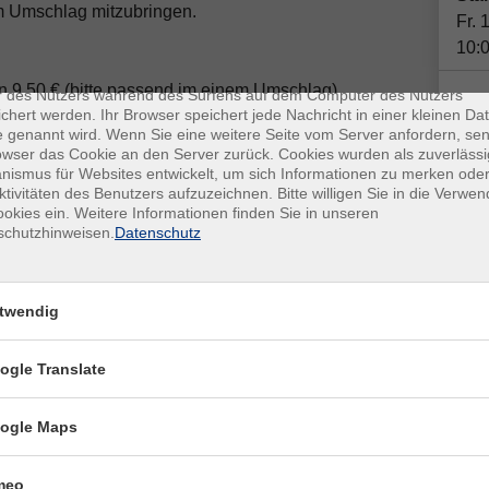
em Umschlag mitzubringen.
Fr. 
10:
enschutz
es sind kleine Datenmengen, die von einer Website gesendet und vo
on 9,50 € (bitte passend im einem Umschlag).
r des Nutzers während des Surfens auf dem Computer des Nutzers
chert werden. Ihr Browser speichert jede Nachricht in einer kleinen Dat
 genannt wird. Wenn Sie eine weitere Seite vom Server anfordern, se
Plä
owser das Cookie an den Server zurück. Cookies wurden als zuverlässi
ismus für Websites entwickelt, um sich Informationen zu merken oder
Doz
ktivitäten des Benutzers aufzuzeichnen. Bitte willigen Sie in die Verwe
okies ein. Weitere Informationen finden Sie in unseren
schutzhinweisen.
Datenschutz
twendig
Otb
ogle Translate
Kon
Fra
San
ogle Maps
meo