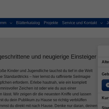
amm
Blätterkatalog
Projekte
Service und Kontakt
J
Submenu for "Programm"
Subm
geschrittene und neugierige Einsteiger
Alt
e Kinder und Jugendliche tauchst du tief in die Welt
Geb
e Standardtricks – hier lernst du raffinierte Seilmagie
öpfchen erfordern. Erlebe hautnah, wie ein komplett
imnisvoller Zeichen ist oder wie du aus einer
 lässt. Wir zeigen dir die neuesten Kniffe und lassen
Kur
it du dein Publikum zu Hause so richtig verblüffen
nimmst du direkt mit nach Hause. Denke nur daran, deinen
Star