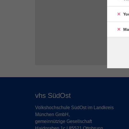
Yo
Ma
vhs SüdOst
Volkshochschule SüdOst im Landkreis
München GmbH,
gemeinnützige Gesellschaft
Haidgraben 1c | 85521 Ottobrunn