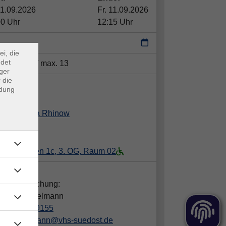
×
11.09.2026
Fr. 11.09.2026
00 Uhr
12:15 Uhr
m Webb
ei, die
ndet
tze:
min. 7 / max. 13
ger
 die
ent*in:
ndung
Petra Rhinow
, Haidgraben 1c, 3. OG, Raum 02
takt:
gen zur Buchung:
dra Hämmelmann
089/442389155
haemmelmann@vhs-suedost.de