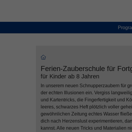
Skip to main content
Skip to page footer
Progr
Ferien-Zauberschule für Fort
für Kinder ab 8 Jahren
In unserem neuen Schnupperzaubern für groß
der echten Illusionen ein. Vergiss langweilig
und Kartentricks, die Fingerfertigkeit und K
leeres, schwarzes Heft plötzlich voller gehe
gewöhnlichen Zeitung echtes Wasser fließen
dich nach Herzenslust experimentieren, dam
kannst. Alle neuen Tricks und Materialien 