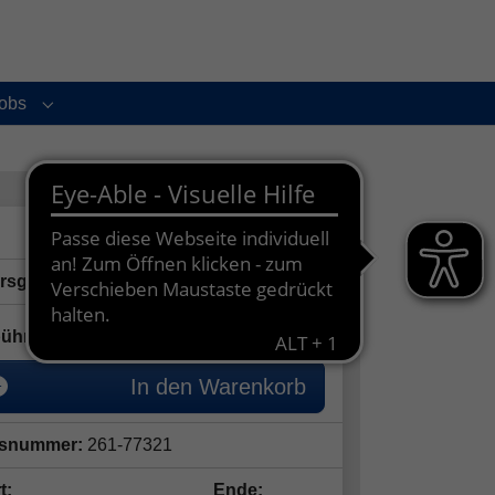
obs
enu for "Service und Kontakt"
Submenu for "Jobs"
ersgruppe:
8 - 12 Jahre
24,00
€
ühr:
In den Warenkorb
snummer:
261-77321
t:
Ende: