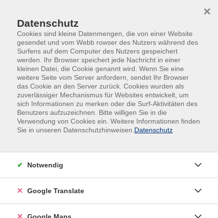
Skip to main content
Skip to page footer
×
Datenschutz
Cookies sind kleine Datenmengen, die von einer Website
gesendet und vom Webb rowser des Nutzers während des
Surfens auf dem Computer des Nutzers gespeichert
werden. Ihr Browser speichert jede Nachricht in einer
kleinen Datei, die Cookie genannt wird. Wenn Sie eine
weitere Seite vom Server anfordern, sendet Ihr Browser
das Cookie an den Server zurück. Cookies wurden als
zuverlässiger Mechanismus für Websites entwickelt, um
sich Informationen zu merken oder die Surf-Aktivitäten des
#Online
Benutzers aufzuzeichnen. Bitte willigen Sie in die
Italienisch B1+: Wiederholung und
Verwendung von Cookies ein. Weitere Informationen finden
Sie in unseren Datenschutzhinweisen.
Datenschutz
Vertiefung
mit Konversation und Lektüre
Wir wiederholen und vertiefen die Inhalte aus B1 und
Notwendig
üben gezielt das Sprechen. Damit es spannend
bleibt, lesen wir kurze Krimis, in denen Vokabelhilfen
Google Translate
und abwechslungsreiche Übungen das Verstehen
der Geschichten erleichtern.
Google Maps