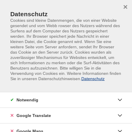
Skip to main content
Skip to page footer
×
Datenschutz
Cookies sind kleine Datenmengen, die von einer Website
gesendet und vom Webb rowser des Nutzers während des
Surfens auf dem Computer des Nutzers gespeichert
werden. Ihr Browser speichert jede Nachricht in einer
kleinen Datei, die Cookie genannt wird. Wenn Sie eine
weitere Seite vom Server anfordern, sendet Ihr Browser
das Cookie an den Server zurück. Cookies wurden als
zuverlässiger Mechanismus für Websites entwickelt, um
sich Informationen zu merken oder die Surf-Aktivitäten des
#Online
Benutzers aufzuzeichnen. Bitte willigen Sie in die
Italienisch für Urlaub und Alltag A1/A2
Verwendung von Cookies ein. Weitere Informationen finden
Sie in unseren Datenschutzhinweisen.
Datenschutz
- Kurs 2
Sie möchten für Ihre nächste Reise nach Italien
Alltagssituationen sicher und aktiv meistern können?
Notwendig
In diesem praxisorientierten Kurs trainieren Sie das
Sprechen, das Hörverstehen und typische
Google Translate
Redewendungen für Reise, Einkäufe,
Restaurantbesuche, Arzttermine oder auch berufliche
Google Maps