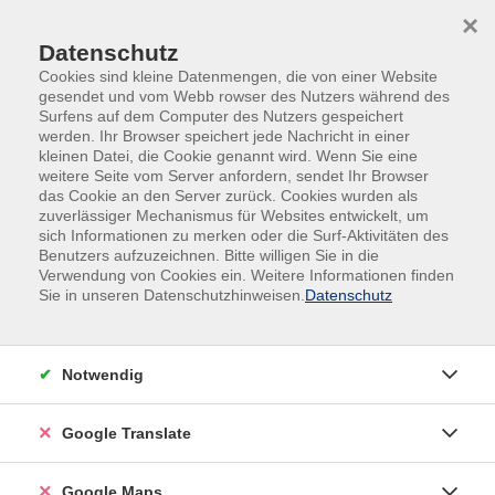
Skip to main content
Skip to page footer
×
Datenschutz
Cookies sind kleine Datenmengen, die von einer Website
gesendet und vom Webb rowser des Nutzers während des
Surfens auf dem Computer des Nutzers gespeichert
werden. Ihr Browser speichert jede Nachricht in einer
kleinen Datei, die Cookie genannt wird. Wenn Sie eine
weitere Seite vom Server anfordern, sendet Ihr Browser
das Cookie an den Server zurück. Cookies wurden als
zuverlässiger Mechanismus für Websites entwickelt, um
sich Informationen zu merken oder die Surf-Aktivitäten des
KI: Richtig gefragt? Gute Antwort
Benutzers aufzuzeichnen. Bitte willigen Sie in die
bekommen!
Verwendung von Cookies ein. Weitere Informationen finden
Sie in unseren Datenschutzhinweisen.
Datenschutz
Einsteigerkurs
Ein „Prompt“ ist die Eingabe, die Sie einer
Künstlichen Intelligenz geben, um eine Antwort zu
Notwendig
bekommen. Damit KI im Alltag ein nützliches
Werkzeug ist, muss diese Eingabe gut
Google Translate
formuliert sein. Anhand konkreter Beispiele sehen
Sie im Kurs, wie Sie die Qualität von KI-Antworten
Google Maps