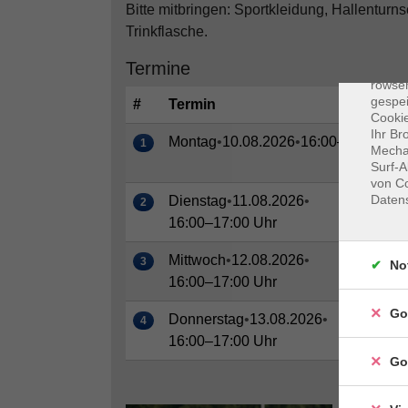
Bitte mitbringen: Sportkleidung, Hallenturn
Trinkflasche.
Dat
Termine
Cooki
rowse
gespei
#
Termin
Cookie
Ihr Br
Montag
•
10.08.2026
•
16:00–17:00 Uh
1
Mechan
Surf-A
von Co
Daten
Dienstag
•
11.08.2026
•
2
16:00–17:00 Uhr
Mittwoch
•
12.08.2026
•
3
No
16:00–17:00 Uhr
Go
Donnerstag
•
13.08.2026
•
4
16:00–17:00 Uhr
Go