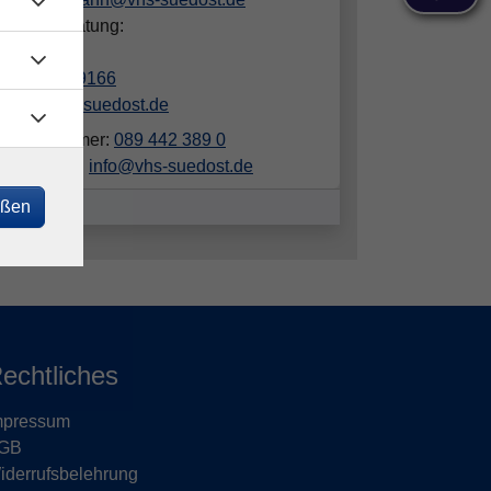
hliche Beratung:
in Luber
089/442389166
luber@vhs-suedost.de
elefonnummer:
089 442 389 0
ailadresse:
info@vhs-suedost.de
eßen
echtliches
mpressum
GB
iderrufsbelehrung