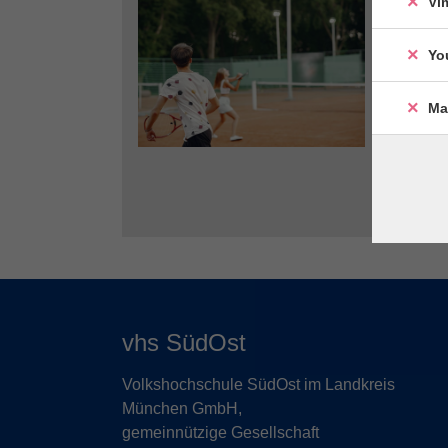
Vi
Yo
Ma
vhs SüdOst
Volkshochschule SüdOst im Landkreis
München GmbH,
gemeinnützige Gesellschaft