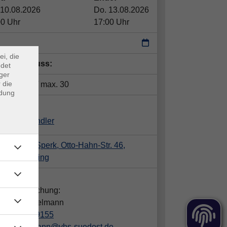
 10.08.2026
Do. 13.08.2026
×
00 Uhr
17:00 Uhr
m Webb
ei, die
eldeschluss:
ndet
ger
 die
tze:
min. 4 / max. 30
ndung
ent*in:
stina Schindler
isanlage Sperk, Otto-Hahn-Str. 46,
21 Riemerling
takt:
gen zur Buchung:
dra Hämmelmann
089/442389155
haemmelmann@vhs-suedost.de