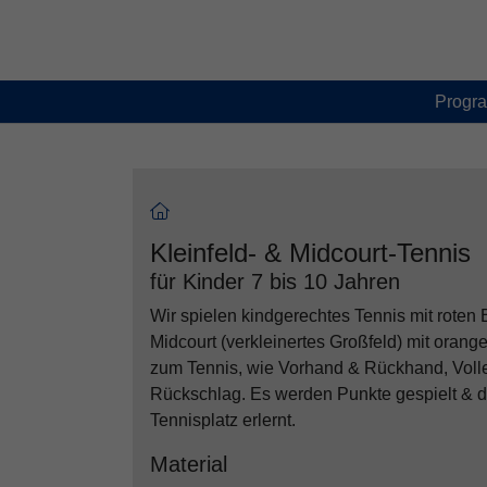
Skip to main content
Skip to page footer
Progr
Kleinfeld- & Midcourt-Tennis
für Kinder 7 bis 10 Jahren
Wir spielen kindgerechtes Tennis mit roten B
Midcourt (verkleinertes Großfeld) mit orang
zum Tennis, wie Vorhand & Rückhand, Volle
Rückschlag. Es werden Punkte gespielt & d
Tennisplatz erlernt.
Material