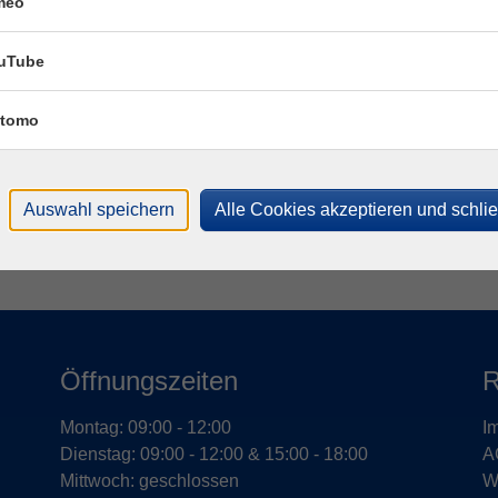
meo
Fac
Katr
uTube
tomo
T
M
Auswahl speichern
Alle Cookies akzeptieren und schli
Öffnungszeiten
R
Montag: 09:00 - 12:00
I
Dienstag: 09:00 - 12:00 & 15:00 - 18:00
A
Mittwoch: geschlossen
W