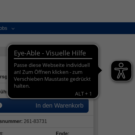
obs
enu for "Service und Kontakt"
Submenu for "Jobs"
ersgruppe:
7 - 10 Jahre
35,00
€
ühr:
In den Warenkorb
snummer:
261-83731
t:
Ende: