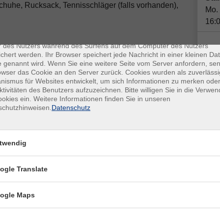
schuhe, Rucksack, Tennisschläger (falls vorhanden),
Mo.
16:
enschutz
es sind kleine Datenmengen, die von einer Website gesendet und vo
r des Nutzers während des Surfens auf dem Computer des Nutzers
chert werden. Ihr Browser speichert jede Nachricht in einer kleinen Dat
Ort / Raum
Anm
 genannt wird. Wenn Sie eine weitere Seite vom Server anfordern, se
owser das Cookie an den Server zurück. Cookies wurden als zuverlässi
r
Tennisanlage Sperk, Otto-Hahn-Str. 46, 85521
ismus für Websites entwickelt, um sich Informationen zu merken oder
Plä
Riemerling
ktivitäten des Benutzers aufzuzeichnen. Bitte willigen Sie in die Verwe
okies ein. Weitere Informationen finden Sie in unseren
Doz
schutzhinweisen.
Datenschutz
Tennisanlage Sperk, Otto-Hahn-Str. 46, 85521
Chri
Riemerling
Tennisanlage Sperk, Otto-Hahn-Str. 46, 85521
Tenn
twendig
Riemerling
855
ogle Translate
Tennisanlage Sperk, Otto-Hahn-Str. 46, 85521
Kon
Riemerling
Fra
ogle Maps
San