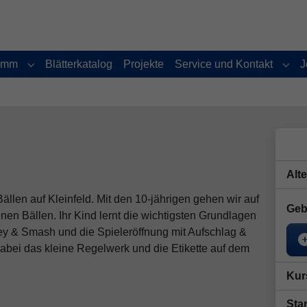
amm
Blätterkatalog
Projekte
Service und Kontakt
J
Submenu for "Programm"
Subm
Alt
ällen auf Kleinfeld. Mit den 10-jährigen gehen wir auf
Geb
enen Bällen. Ihr Kind lernt die wichtigsten Grundlagen
y & Smash und die Spieleröffnung mit Aufschlag &
abei das kleine Regelwerk und die Etikette auf dem
Kur
Star