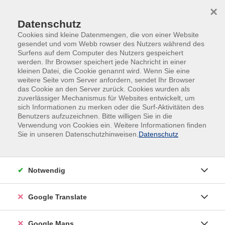
Skip to main content
Skip to page footer
×
Datenschutz
Cookies sind kleine Datenmengen, die von einer Website
gesendet und vom Webb rowser des Nutzers während des
Surfens auf dem Computer des Nutzers gespeichert
werden. Ihr Browser speichert jede Nachricht in einer
kleinen Datei, die Cookie genannt wird. Wenn Sie eine
weitere Seite vom Server anfordern, sendet Ihr Browser
das Cookie an den Server zurück. Cookies wurden als
zuverlässiger Mechanismus für Websites entwickelt, um
sich Informationen zu merken oder die Surf-Aktivitäten des
Klingende Kunst aus Urlaubssouvenirs
Benutzers aufzuzeichnen. Bitte willigen Sie in die
für Kinder ab 5 Jahren
Verwendung von Cookies ein. Weitere Informationen finden
Sie in unseren Datenschutzhinweisen.
Datenschutz
Der Urlaub ist die schönste Zeit im Jahr und immer
viel zu schnell vorbei. Es werden die
verschiedensten Dinge wie Muscheln, Steine, Sand,
Notwendig
bunte Glasscherben... als Erinnerung mit nach
Hause gebracht und verstauben dann im Regal.
Google Translate
Doch das muss nicht sein. Es können auch
wunderschöne, kleine Kunstwerke entstehen, die
Google Maps