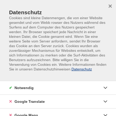
Skip to main content
Skip to page footer
×
Datenschutz
Cookies sind kleine Datenmengen, die von einer Website
gesendet und vom Webb rowser des Nutzers während des
Surfens auf dem Computer des Nutzers gespeichert
werden. Ihr Browser speichert jede Nachricht in einer
kleinen Datei, die Cookie genannt wird. Wenn Sie eine
weitere Seite vom Server anfordern, sendet Ihr Browser
das Cookie an den Server zurück. Cookies wurden als
zuverlässiger Mechanismus für Websites entwickelt, um
sich Informationen zu merken oder die Surf-Aktivitäten des
Minitrampolinspringen
Benutzers aufzuzeichnen. Bitte willigen Sie in die
für Kinder zwischen 6 und 18 Jahren
Verwendung von Cookies ein. Weitere Informationen finden
Sie in unseren Datenschutzhinweisen.
Datenschutz
Trampolin-Springen ist ein Element aus dem Bereich
Wettkampfturnen. Auch Anfänger*innen können
bereits viel Spaß an Hoch-/ Dreh-Sprüngen oder
Notwendig
Saltos gewinnen. Für verletzungsfreie Übungen
sorgen erfahrene Trainer und Weichbodenmatten.
Google Translate
Von Strecksprung bis Salto werden alle Disziplinen
zur Nachahmung vorgeturnt.
Google Maps