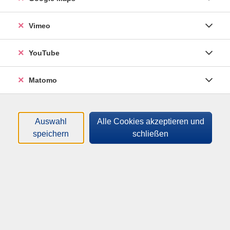
Material
Bitte mitbringen: sportliche Kleidung, Socken oder
Vimeo
Turnschläppchen.
YouTube
Matomo
Altersgruppe:
6 - 18 Jahre
Auswahl
Alle Cookies akzeptieren und
8,00
€
Gebühr:
speichern
schließen
In den Warenkorb
Kursnummer:
261-83710
Start:
Ende:
Sa. 29.08.2026
Sa. 29.08.2026
09:00 Uhr
11:00 Uhr