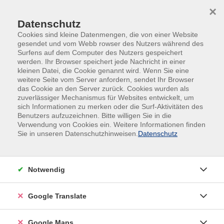
Skip to main content
Skip to page footer
×
Datenschutz
Cookies sind kleine Datenmengen, die von einer Website
gesendet und vom Webb rowser des Nutzers während des
Surfens auf dem Computer des Nutzers gespeichert
werden. Ihr Browser speichert jede Nachricht in einer
kleinen Datei, die Cookie genannt wird. Wenn Sie eine
weitere Seite vom Server anfordern, sendet Ihr Browser
das Cookie an den Server zurück. Cookies wurden als
Ottobrunner Ferienprogramm 2026
zuverlässiger Mechanismus für Websites entwickelt, um
Erlebniswochen
sich Informationen zu merken oder die Surf-Aktivitäten des
Benutzers aufzuzeichnen. Bitte willigen Sie in die
Ferienwoche: Klangzauber: Wir
Verwendung von Cookies ein. Weitere Informationen finden
Sie in unseren Datenschutzhinweisen.
Datenschutz
erforschen und basteln uns Musik
für Kinder von 6 bis 12 Jahren
Unsere Ferienwoche "Klangzauber" lädt ein, in die
Notwendig
faszinierende Welt der Musik und Klangexperimente
einzutauchen. In dieser spannenden Woche werden
Google Translate
wir nicht nur Musik hören, sondern sie mit eigenen
Händen erschaffen. Begib dich mit uns auf eine
Google Maps