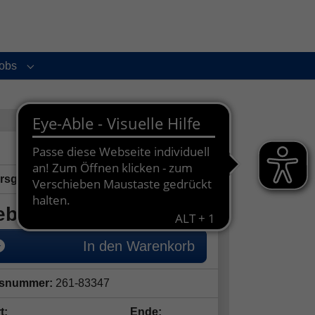
obs
enu for "Service und Kontakt"
Submenu for "Jobs"
ersgruppe:
5 - 12 Jahre
bührenfrei
In den Warenkorb
snummer:
261-83347
t:
Ende: