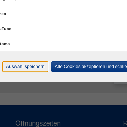
Fra
San
meo
uTube
Fac
Katr
tomo
T
Auswahl speichern
Alle Cookies akzeptieren und schli
M
Öffnungszeiten
R