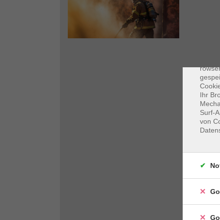
Dat
Cooki
rowse
gespei
Cookie
Ihr Br
Mechan
Surf-A
von Co
Daten
No
Go
Go