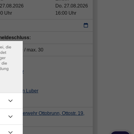
 27.08.2026
Do. 27.08.2026
00 Uhr
16:00 Uhr
×
m Webb
eldeschluss:
ei, die
tze:
min. 10 / max. 30
ndet
ger
ent*in:
 die
ndung
iel Modrow
Katrin Luber
willige Feuerwehr Ottobrunn, Ottostr. 19,
21 Ot
takt: