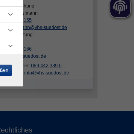
gen zur Buchung:
dra Hämmelmann
089/442389155
haemmelmann@vhs-suedost.de
hliche Beratung:
in Luber
089/442389166
luber@vhs-suedost.de
elefonnummer:
089 442 389 0
eßen
ailadresse:
info@vhs-suedost.de
echtliches