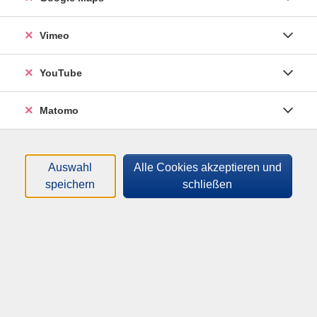
gefällig?
Vimeo
YouTube
Altersgruppe:
5 - 12 Jahre
Matomo
8,00
€
Gebühr:
In den Warenkorb
Auswahl
Alle Cookies akzeptieren und
speichern
schließen
Kursnummer:
261-83580
Start:
Ende:
Mo. 31.08.2026
Mo. 31.08.2026
09:00 Uhr
12:00 Uhr
Anmeldeschluss: