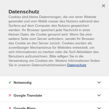
Skip to main content
Skip to page footer
×
Datenschutz
Cookies sind kleine Datenmengen, die von einer Website
gesendet und vom Webb rowser des Nutzers während des
Surfens auf dem Computer des Nutzers gespeichert
werden. Ihr Browser speichert jede Nachricht in einer
kleinen Datei, die Cookie genannt wird. Wenn Sie eine
weitere Seite vom Server anfordern, sendet Ihr Browser
das Cookie an den Server zurück. Cookies wurden als
Ottobrunner Ferienprogramm 2026
zuverlässiger Mechanismus für Websites entwickelt, um
Spiel & Spaß
sich Informationen zu merken oder die Surf-Aktivitäten des
Benutzers aufzuzeichnen. Bitte willigen Sie in die
Wasser marsch! Selbstgebasteltes
Verwendung von Cookies ein. Weitere Informationen finden
Sie in unseren Datenschutzhinweisen.
Datenschutz
Wasserspielzeug
für Kinder ab 5 Jahren
Was gibt es schöneres als eine Wasserschlacht mit
Notwendig
Wasserbomben und Spritzpistolen. Und wenn sie
dann noch selbstgebastelt sind und immer wieder
Google Translate
verwendet werden können, macht es noch viel mehr
Spaß. Oder vielleicht ein Boot mit Luftantrieb
Google Maps