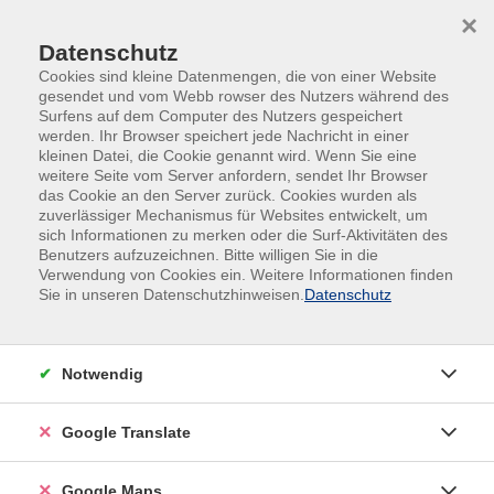
Skip to main content
Skip to page footer
×
Datenschutz
Cookies sind kleine Datenmengen, die von einer Website
gesendet und vom Webb rowser des Nutzers während des
Surfens auf dem Computer des Nutzers gespeichert
werden. Ihr Browser speichert jede Nachricht in einer
kleinen Datei, die Cookie genannt wird. Wenn Sie eine
weitere Seite vom Server anfordern, sendet Ihr Browser
das Cookie an den Server zurück. Cookies wurden als
zuverlässiger Mechanismus für Websites entwickelt, um
sich Informationen zu merken oder die Surf-Aktivitäten des
#Online
Benutzers aufzuzeichnen. Bitte willigen Sie in die
Pilates Online
Verwendung von Cookies ein. Weitere Informationen finden
Sie in unseren Datenschutzhinweisen.
Datenschutz
Pilates ist ein sanftes und effektives
Ganzkörpertraining mit dem Schwerpunkt
Körpermitte. Es verhilft uns unabhängig von Alter und
Notwendig
Leistungsfähigkeit zu mehr Balance, Kraft und
Beweglichkeit. Die tiefe Bauch- und
Google Translate
Rückenmuskulatur sowie die
Beckenbodenmuskulatur werden bei allen Übungen
Google Maps