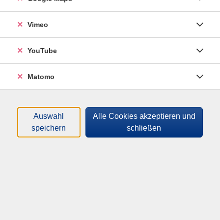
miteinbezogen. Muskelaufbau und Muskelstraffung
werden durch ein spezielles System von
Vimeo
Anspannung und Mobilisation der Muskulatur und
der Gelenke erreicht. Mit einfachen, kontrollierten
Bewegungen, verbunden mit Atmung und
YouTube
Konzentration, straffen Sie den gesamten Körper und
entwickeln eine tiefere Konzentrationsfähigkeit auf
Matomo
den eigenen Körper. Die Stunde beginnt mit
Aufwärmbewegungen und Mobilisation und endet
mit Stretching und Entspannung.
Auswahl
Alle Cookies akzeptieren und
Material
speichern
schließen
Bitte bereithalten: Gymnastikmatte, Sportbekleidung,
Handtuch