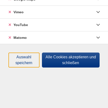
Mikrofon)
Vimeo
Bitte nutzen Sie auch unsere Sprachberatung und
YouTube
den Einstufungstest für eine persönliche Einstufung.
Matomo
Material
Buch: MOCT 1 neu A1-A2; ISBN: 978-3-12-527648-2
Auswahl
Alle Cookies akzeptieren und
speichern
schließen
140,00
€
Gebühr:
ermäßigte Gebühr: 105,00€
In den Warenkorb