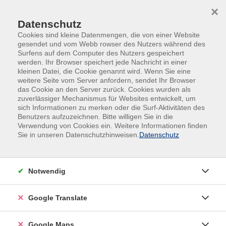
Skip to main content
Skip to page footer
×
Datenschutz
Cookies sind kleine Datenmengen, die von einer Website
gesendet und vom Webb rowser des Nutzers während des
Surfens auf dem Computer des Nutzers gespeichert
werden. Ihr Browser speichert jede Nachricht in einer
kleinen Datei, die Cookie genannt wird. Wenn Sie eine
weitere Seite vom Server anfordern, sendet Ihr Browser
das Cookie an den Server zurück. Cookies wurden als
zuverlässiger Mechanismus für Websites entwickelt, um
sich Informationen zu merken oder die Surf-Aktivitäten des
Steine und Muscheln kreativ gestalten
Benutzers aufzuzeichnen. Bitte willigen Sie in die
für Kinder ab 6 Jahren
Verwendung von Cookies ein. Weitere Informationen finden
Sie in unseren Datenschutzhinweisen.
Datenschutz
Viele Menschen sammeln gerne Steine und im
Urlaub Muscheln. Nur was macht man damit, wenn
die Sammlung immer größer wird? In diesem Kurs
Notwendig
begutachten wir die gesammelten Gegenstände
ganz genau und verschönern sie mit Hilfe von Pinsel
Google Translate
und Farbe. Der Kreativität sind dabei keine Grenzen
gesetzt!
Google Maps