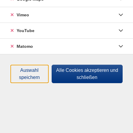
Material
Bitte mitbringen: eigene Steine, ggf. eigenes
Vimeo
Dekomaterial für die Steine.
YouTube
Matomo
Altersgruppe:
6 - 12 Jahre
Auswahl
Alle Cookies akzeptieren und
8,00
€
Gebühr:
speichern
schließen
Auf die Warteliste
Kursnummer:
261-83652
Start:
Ende:
Di. 25.08.2026
Di. 25.08.2026
09:00 Uhr
12:30 Uhr