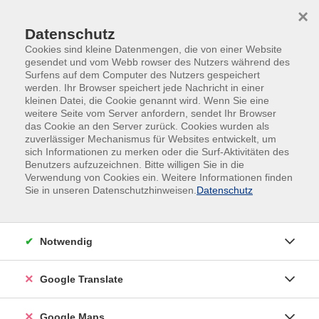
Skip to main content
Skip to page footer
×
Datenschutz
Cookies sind kleine Datenmengen, die von einer Website
gesendet und vom Webb rowser des Nutzers während des
Surfens auf dem Computer des Nutzers gespeichert
werden. Ihr Browser speichert jede Nachricht in einer
kleinen Datei, die Cookie genannt wird. Wenn Sie eine
weitere Seite vom Server anfordern, sendet Ihr Browser
das Cookie an den Server zurück. Cookies wurden als
zuverlässiger Mechanismus für Websites entwickelt, um
sich Informationen zu merken oder die Surf-Aktivitäten des
Tennis für Erwachsene & ältere Teens
Benutzers aufzuzeichnen. Bitte willigen Sie in die
Verwendung von Cookies ein. Weitere Informationen finden
Einführung bzw. Weiterentwicklung der Fähigkeiten
Sie in unseren Datenschutzhinweisen.
Datenschutz
im Tennis. Wir passen unser Programm in Absprache
mit der Gruppe an. Themen sind
Grundschläge/Angriffsspiel und Spieleröffnung mit
Notwendig
Aufschlag & Rückschlag. Es enthält taktische und
mentale Elemente. Es werden spielgerecht die
Google Translate
grünen und/oder die harten Bälle eingesetzt. Wir
vermitteln die Grundlagen zum gesunden Sport und
Google Maps