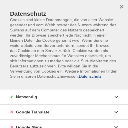
Skip to main content
Skip to page footer
×
Datenschutz
Cookies sind kleine Datenmengen, die von einer Website
gesendet und vom Webb rowser des Nutzers während des
Surfens auf dem Computer des Nutzers gespeichert
werden. Ihr Browser speichert jede Nachricht in einer
kleinen Datei, die Cookie genannt wird. Wenn Sie eine
weitere Seite vom Server anfordern, sendet Ihr Browser
das Cookie an den Server zurück. Cookies wurden als
zuverlässiger Mechanismus für Websites entwickelt, um
sich Informationen zu merken oder die Surf-Aktivitäten des
#Online
Benutzers aufzuzeichnen. Bitte willigen Sie in die
Versunkene Welten: Ruinenstädte in
Verwendung von Cookies ein. Weitere Informationen finden
Sie in unseren Datenschutzhinweisen.
Datenschutz
der Antike von Troja bis Pompeji
Heutzutage spazieren Millionen von Besuchern
durch antike Ruinenstädte.
Notwendig
Voll Bewunderung studieren wir die verfallenen
Google Translate
Gebäude und Monumente und stellen uns vor, wie
der Alltag der Menschen damals ausgesehen haben
Google Maps
mag.