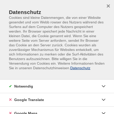
Skip to main content
Skip to page footer
×
Datenschutz
Cookies sind kleine Datenmengen, die von einer Website
gesendet und vom Webb rowser des Nutzers während des
Surfens auf dem Computer des Nutzers gespeichert
werden. Ihr Browser speichert jede Nachricht in einer
kleinen Datei, die Cookie genannt wird. Wenn Sie eine
weitere Seite vom Server anfordern, sendet Ihr Browser
das Cookie an den Server zurück. Cookies wurden als
zuverlässiger Mechanismus für Websites entwickelt, um
sich Informationen zu merken oder die Surf-Aktivitäten des
Vom richtigen Umgang mit dem Hund
Benutzers aufzuzeichnen. Bitte willigen Sie in die
für Kinder von 6 bis 12 Jahren
Verwendung von Cookies ein. Weitere Informationen finden
Sie in unseren Datenschutzhinweisen.
Datenschutz
Hier lernst du alles über Hunde, welche Signale ein
Hund aussendet, woran du freundliche Hunde
erkennst und du kannst alle deine Fragen stellen.
Notwendig
Material
Google Translate
Bitte mitbringen: wetterangepasste Kleidung. Bitte
keine eigenen Hunde mitbringen.
Google Maps