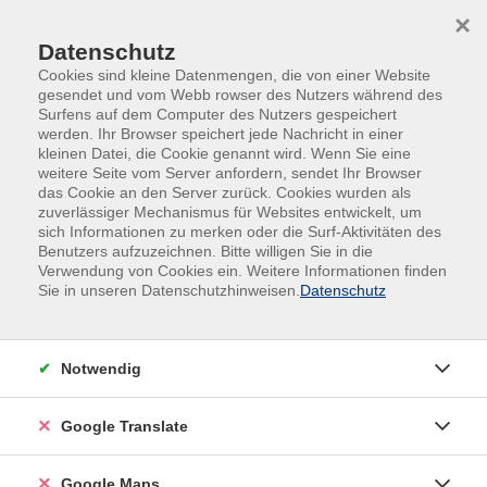
Skip to main content
Skip to page footer
×
Datenschutz
Cookies sind kleine Datenmengen, die von einer Website
gesendet und vom Webb rowser des Nutzers während des
Surfens auf dem Computer des Nutzers gespeichert
werden. Ihr Browser speichert jede Nachricht in einer
kleinen Datei, die Cookie genannt wird. Wenn Sie eine
Übersicht unserer Kursleitungen
weitere Seite vom Server anfordern, sendet Ihr Browser
das Cookie an den Server zurück. Cookies wurden als
zuverlässiger Mechanismus für Websites entwickelt, um
sich Informationen zu merken oder die Surf-Aktivitäten des
Benutzers aufzuzeichnen. Bitte willigen Sie in die
Polizeiinspektion 28 Ottobrunn
Verwendung von Cookies ein. Weitere Informationen finden
Sie in unseren Datenschutzhinweisen.
Datenschutz
Filter
Notwendig
nur buchbare
nur beginnende
Google Translate
Loading...
Kurse (
2
)
Google Maps