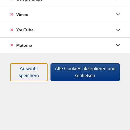
Sortierung
Vimeo
Hinter den Kulissen:
YouTube
Polizeiinspektion Ottobrunn
für Kinder ab 6 Jahren
Mo .
17.08.2026
13:00
Uhr
Matomo
Treffpunkt: Polizeiinspektion Ottobrunn,
Haidgraben 1b
Auswahl
Alle Cookies akzeptieren und
speichern
schließen
Hinter den Kulissen:
Polizeiinspektion Ottobrunn
für Kinder ab 6 Jahren
Di .
18.08.2026
13:00
Uhr
Treffpunkt: Polizeiinspektion Ottobrunn,
Haidgraben 1b