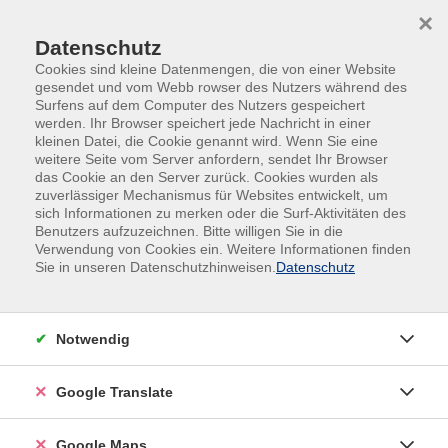
Skip to main content
Skip to page footer
×
Datenschutz
Cookies sind kleine Datenmengen, die von einer Website
gesendet und vom Webb rowser des Nutzers während des
Surfens auf dem Computer des Nutzers gespeichert
werden. Ihr Browser speichert jede Nachricht in einer
kleinen Datei, die Cookie genannt wird. Wenn Sie eine
weitere Seite vom Server anfordern, sendet Ihr Browser
Leitbild der vhs SüdOst im
das Cookie an den Server zurück. Cookies wurden als
zuverlässiger Mechanismus für Websites entwickelt, um
Landkreis München GmbH,
sich Informationen zu merken oder die Surf-Aktivitäten des
gemeinnützige Gesellschaft
Benutzers aufzuzeichnen. Bitte willigen Sie in die
Verwendung von Cookies ein. Weitere Informationen finden
Sie in unseren Datenschutzhinweisen.
Datenschutz
Unsere Kernkompetenzen
Notwendig
Wir sind …
Google Translate
Spezialisten für umfassende
Google Maps