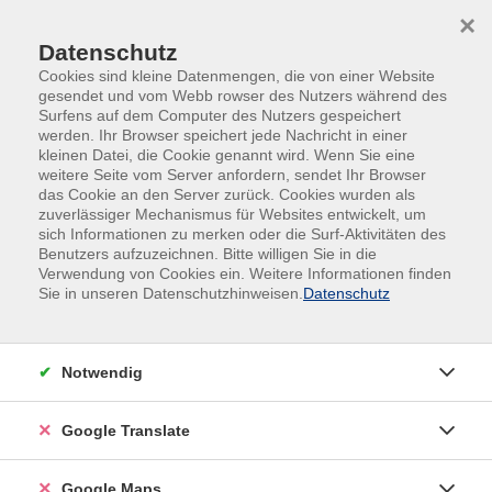
Skip to main content
Skip to page footer
×
Datenschutz
Cookies sind kleine Datenmengen, die von einer Website
gesendet und vom Webb rowser des Nutzers während des
Surfens auf dem Computer des Nutzers gespeichert
werden. Ihr Browser speichert jede Nachricht in einer
kleinen Datei, die Cookie genannt wird. Wenn Sie eine
Text und Icon
weitere Seite vom Server anfordern, sendet Ihr Browser
das Cookie an den Server zurück. Cookies wurden als
zuverlässiger Mechanismus für Websites entwickelt, um
sich Informationen zu merken oder die Surf-Aktivitäten des
Benutzers aufzuzeichnen. Bitte willigen Sie in die
Text und Icon - Links - Default -
Verwendung von Cookies ein. Weitere Informationen finden
Sie in unseren Datenschutzhinweisen.
Datenschutz
Default
Lorem ipsum dolor sit amet, consectetur adipiscing
Notwendig
elit. Donec nisi odio, lacinia ac rutrum vitae,
consequat eget quam. Curabitur ornare ipsum
fringilla quam cursus, at condimentum sapien
Google Translate
commodo. Mauris ac sagittis neque. Ut est sem,
venenatis eget velit vitae, pellentesque vehicula
Google Maps