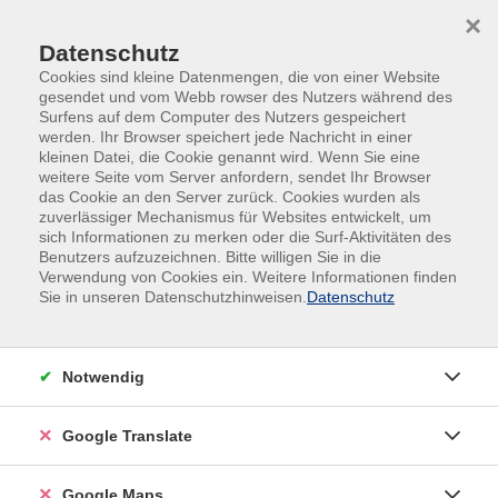
Skip to main content
Skip to page footer
×
Datenschutz
Cookies sind kleine Datenmengen, die von einer Website
gesendet und vom Webb rowser des Nutzers während des
Surfens auf dem Computer des Nutzers gespeichert
werden. Ihr Browser speichert jede Nachricht in einer
kleinen Datei, die Cookie genannt wird. Wenn Sie eine
weitere Seite vom Server anfordern, sendet Ihr Browser
das Cookie an den Server zurück. Cookies wurden als
Fremdsprachen
Englisch
zuverlässiger Mechanismus für Websites entwickelt, um
C1: kompetente Sprachverwendung
sich Informationen zu merken oder die Surf-Aktivitäten des
Benutzers aufzuzeichnen. Bitte willigen Sie in die
C1: kompetente
Verwendung von Cookies ein. Weitere Informationen finden
Sie in unseren Datenschutzhinweisen.
Datenschutz
Sprachverwendung
C1- Upper-intermediate
Notwendig
In our courses the emphasis is on practising English on a
wide range of topics through talking, reading and writing.
Google Translate
Revision of grammar and vocabulary will also be taken
up as necessary. Ideally you should have some 8-9 years
Google Maps