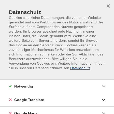
Skip to main content
Skip to page footer
×
Datenschutz
Cookies sind kleine Datenmengen, die von einer Website
gesendet und vom Webb rowser des Nutzers während des
Surfens auf dem Computer des Nutzers gespeichert
werden. Ihr Browser speichert jede Nachricht in einer
kleinen Datei, die Cookie genannt wird. Wenn Sie eine
weitere Seite vom Server anfordern, sendet Ihr Browser
Filter
das Cookie an den Server zurück. Cookies wurden als
zuverlässiger Mechanismus für Websites entwickelt, um
sich Informationen zu merken oder die Surf-Aktivitäten des
Benutzers aufzuzeichnen. Bitte willigen Sie in die
Verwendung von Cookies ein. Weitere Informationen finden
Wochentage
Sie in unseren Datenschutzhinweisen.
Datenschutz
Tageszeiten
Notwendig
Orte
Google Translate
Dozenten*innen
Zeitraum
Google Maps