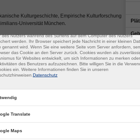
anische Kulturgeschichte, Empirische Kulturforschung
Plä
enschutz
imilians-Universität München.
es sind kleine Datenmengen, die von einer Website gesendet und vo
Geb
r des Nutzers während des Surfens auf dem Computer des Nutzers
Gru
chert werden. Ihr Browser speichert jede Nachricht in einer kleinen Dat
 genannt wird. Wenn Sie eine weitere Seite vom Server anfordern, se
n
Mi.
|
04.11.2026
frei
owser das Cookie an den Server zurück. Cookies wurden als zuverlässi
19:30
Uhr
frei
ismus für Websites entwickelt, um sich Informationen zu merken oder
ktivitäten des Benutzers aufzuzeichnen. Bitte willigen Sie in die Verwe
Doz
okies ein. Weitere Informationen finden Sie in unseren
schutzhinweisen.
Datenschutz
Mo.
|
02.11.2026
19:30
Uhr
twendig
Im I
ogle Translate
Kon
ogle Maps
Fra
Sab