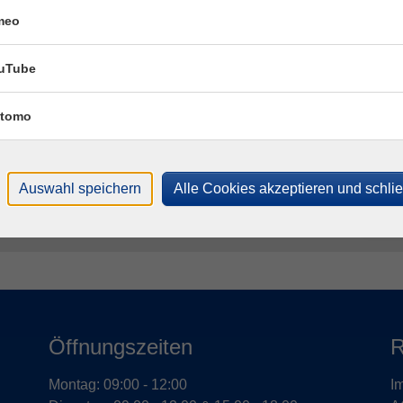
meo
Fac
uTube
Chri
tomo
T
M
Auswahl speichern
Alle Cookies akzeptieren und schli
Öffnungszeiten
R
Montag: 09:00 - 12:00
I