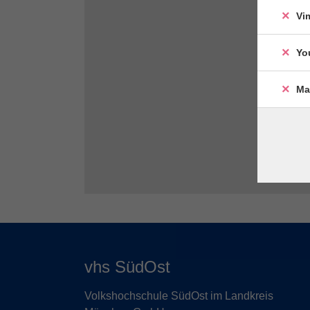
Vi
Yo
Ma
vhs SüdOst
Volkshochschule SüdOst im Landkreis