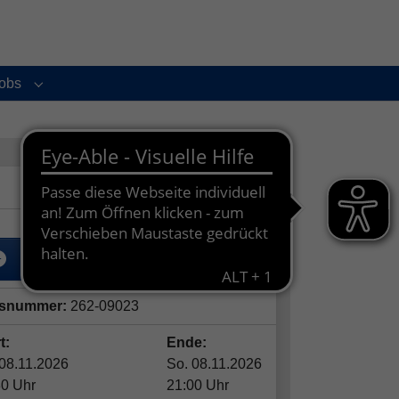
obs
enu for "Service und Kontakt"
Submenu for "Jobs"
kostenfrei
In den Warenkorb
snummer:
262-09023
t:
Ende:
 08.11.2026
So. 08.11.2026
30 Uhr
21:00 Uhr