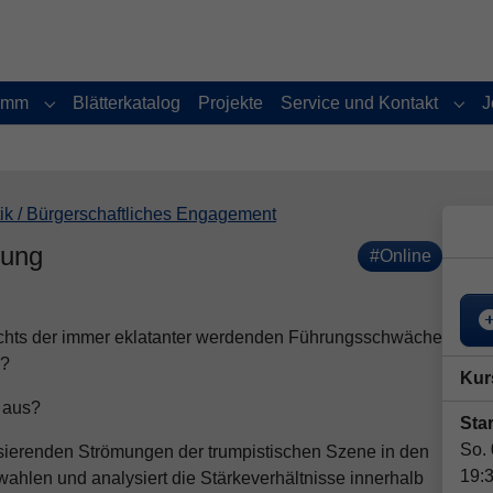
amm
Blätterkatalog
Projekte
Service und Kontakt
J
Submenu for "Programm"
Subm
tik / Bürgerschaftliches Engagement
gung
#Online
hts der immer eklatanter werdenden Führungsschwäche
n?
Kur
 aus?
Star
So.
alisierenden Strömungen der trumpistischen Szene in den
19:
len und analysiert die Stärkeverhältnisse innerhalb