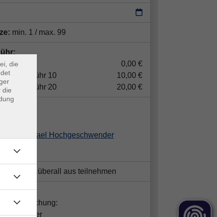
×
tze:
min. 1 / max. 99
m Webb
ühr:
ndgebühr
0,00 €
ei, die
ndet
willige Gebühr 10
10,00 €
ger
willige Gebühr 20
20,00 €
 die
ndung
ent*in:
Michael Hochgeschwender
nternet von überall aus teilnehmen
takt:
gen zur Buchung:
ine Donauer