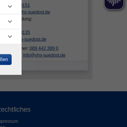
089/442389151
donauer@vhs-suedost.de
hliche Beratung:
stof Schulz
089/442389135
schulz@vhs-suedost.de
elefonnummer:
089 442 389 0
ailadresse:
info@vhs-suedost.de
eßen
echtliches
mpressum