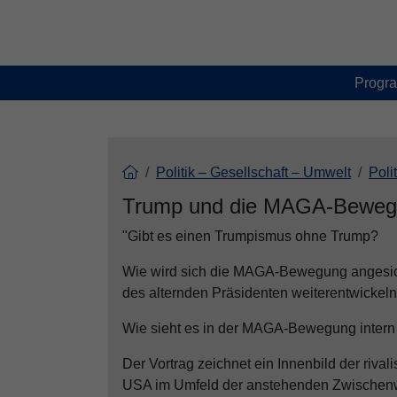
Skip to main content
Skip to page footer
Progr
Politik – Gesellschaft – Umwelt
Poli
Trump und die MAGA-Bewe
"Gibt es einen Trumpismus ohne Trump?
Wie wird sich die MAGA-Bewegung angesic
des alternden Präsidenten weiterentwickel
Wie sieht es in der MAGA-Bewegung intern
Der Vortrag zeichnet ein Innenbild der riv
USA im Umfeld der anstehenden Zwischenwah