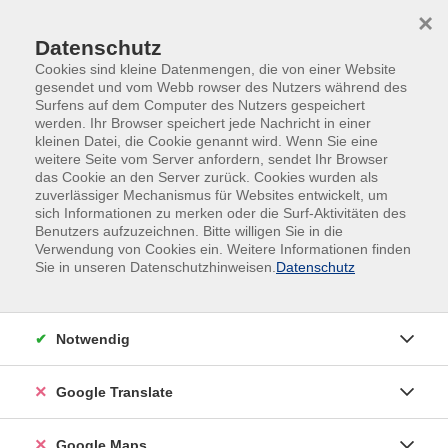
Skip to main content
Skip to page footer
×
Datenschutz
Cookies sind kleine Datenmengen, die von einer Website
gesendet und vom Webb rowser des Nutzers während des
Surfens auf dem Computer des Nutzers gespeichert
werden. Ihr Browser speichert jede Nachricht in einer
kleinen Datei, die Cookie genannt wird. Wenn Sie eine
weitere Seite vom Server anfordern, sendet Ihr Browser
das Cookie an den Server zurück. Cookies wurden als
zuverlässiger Mechanismus für Websites entwickelt, um
sich Informationen zu merken oder die Surf-Aktivitäten des
Besuch des Maximilianeums
Benutzers aufzuzeichnen. Bitte willigen Sie in die
Verwendung von Cookies ein. Weitere Informationen finden
Im Maximilianeum wird Bayerns Demokratie
Sie in unseren Datenschutzhinweisen.
Datenschutz
lebendig – ein Ort, an dem Geschichte auf
Gegenwart trifft und politische Entscheidungen die
Zukunft gestalten. Werfen Sie einen Blick hinter die
Notwendig
Kulissen des Bayerischer Landtag und erleben Sie
Politik hautnah. Diskutieren Sie mit den beiden
Google Translate
Stimmkreisabgeordneten für München-Land-Nord
und -Süd, Claudia Köhler und Dr. Markus Büchler,
Google Maps