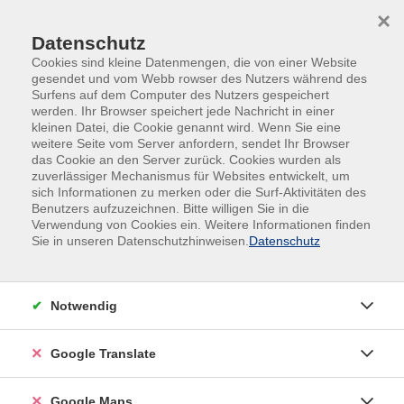
Skip to main content
Skip to page footer
×
Datenschutz
Cookies sind kleine Datenmengen, die von einer Website
gesendet und vom Webb rowser des Nutzers während des
Surfens auf dem Computer des Nutzers gespeichert
werden. Ihr Browser speichert jede Nachricht in einer
kleinen Datei, die Cookie genannt wird. Wenn Sie eine
weitere Seite vom Server anfordern, sendet Ihr Browser
das Cookie an den Server zurück. Cookies wurden als
zuverlässiger Mechanismus für Websites entwickelt, um
sich Informationen zu merken oder die Surf-Aktivitäten des
Deutsch Integrationskurs (D) - Modul 2
Benutzers aufzuzeichnen. Bitte willigen Sie in die
Verwendung von Cookies ein. Weitere Informationen finden
Sie in unseren Datenschutzhinweisen.
Datenschutz
Anmeldung nur nach persönlicher Beratung
möglich, bitte setzen Sie sich mit uns in
Verbindung.
Notwendig
Altersgruppe:
18 - 99 Jahre
Google Translate
Gebührenfrei
Google Maps