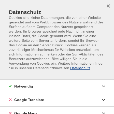
Skip to main content
Skip to page footer
×
Datenschutz
Cookies sind kleine Datenmengen, die von einer Website
gesendet und vom Webb rowser des Nutzers während des
Surfens auf dem Computer des Nutzers gespeichert
werden. Ihr Browser speichert jede Nachricht in einer
kleinen Datei, die Cookie genannt wird. Wenn Sie eine
weitere Seite vom Server anfordern, sendet Ihr Browser
das Cookie an den Server zurück. Cookies wurden als
zuverlässiger Mechanismus für Websites entwickelt, um
sich Informationen zu merken oder die Surf-Aktivitäten des
#Online
Benutzers aufzuzeichnen. Bitte willigen Sie in die
Deutsch Integrationskurs (P) - Modul 5
Verwendung von Cookies ein. Weitere Informationen finden
Sie in unseren Datenschutzhinweisen.
Datenschutz
Online Abend
Material
Notwendig
Buch: Schritte plus neu
Google Translate
Anmeldung nur nach persönlicher Beratung
möglich, bitte setzen Sie sich mit uns in
Google Maps